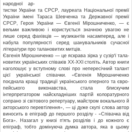
народної ар­
тистки України та СРСР, лау­реата Національної премії
України імені Тараса Шев­ченка та Державної премії
СРСР, Героя України — Євге­нії Мірошниченко, — є
вельми важливою і користується значною увагою не
лише се­ред фахівців — музикантів на­самперед, але і
набула попу­лярності серед шанувальни­ків сучасної
літератури про талановитих митців.
Євгенія Мірошниченко — це яскрава зірка у сузір'ї тала­
новитих українських співаків ХХ-ХХІ століть. Автор кни­ги
наголошує у вступному слові про непересічний та­лант
цієї української співач­ки. «Євгенія Мірошниченко
поєднала кращі традиції ук­раїнського оперного та євро­
пейського виконавства, стала блискучим
інтерпретатором найскладніших партій коло­ратурного
сопрано зі світово­го репертуару, майстром во­кального й
акторського пе­ревтілення», — ці дуже скупі слова автор
виносить в епіг­раф до першого розділу - «Співачка від
Бога». Назагал у книзі п'ять розділів і до кожного є
епіграф, тобто до­мінуюча думка автора, яка в цьому