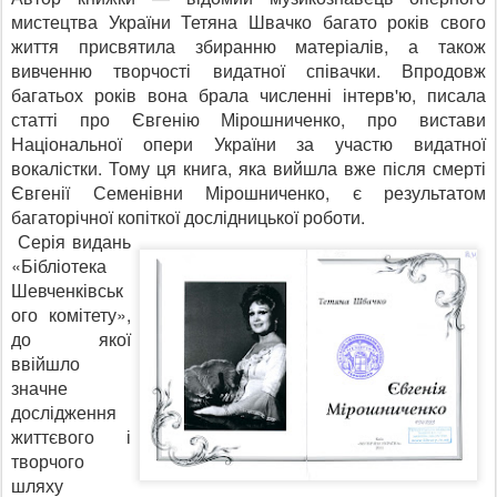
мистецтва України Тетяна Швачко бага­то років свого
життя присвятила збиранню матеріалів, а також
вивченню творчості видатної співачки. Впродовж
багатьох років вона брала численні інтерв'ю, писала
статті про Євгенію Мірошниченко, про вистави
Національної опери України за участю видатної
вокалістки. То­му ця книга, яка вийшла вже після смерті
Євгенії Семенівни Мірошниченко, є результатом
багаторічної копіткої дослідницької роботи.
Серія видань
«Бібліотека
Шевченківськ
ого комі­тету»,
до якої
ввійшло
значне
дослідження
життєвого і
творчого
шляху