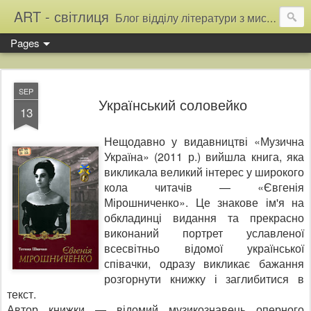
ART - світлиця
Блог відділу літератури з мистецтва Тернопільської обласної універсальної наукової бібліотеки
Pages
SEP
Український соловейко
13
Нещодавно у видавництві «Музична
Україна» (2011 р.) вийшла книга, яка
викликала ве­ликий інтерес у широкого
кола читачів — «Євгенія
Мірошниченко». Це знакове ім'я на
обк­ладинці видання та прекрасно
виконаний портрет уславленої
всесвітньо відомої української
співачки, одразу викликає бажання
розгорнути книжку і заглибитися в
текст.
Автор книжки — відомий музикознавець оперного