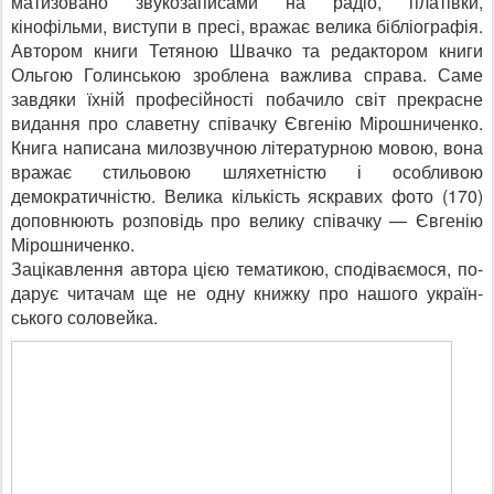
матизовано звукозаписами на радіо, платівки,
кінофільми, виступи в пресі, вражає вели­ка бібліографія.
Автором книги Тетяною Швачко та ре­дактором книги
Ольгою Голинською зроблена важлива справа. Саме
завдяки їхній професійності побачило світ прекрасне
видання про сла­ветну співачку Євгенію Мі­рошниченко.
Книга написана милозвучною літературною мовою, вона
вражає стильо­вою шляхетністю і особли­вою
демократичністю. Вели­ка кількість яскравих фото (170)
доповнюють розповідь про велику співачку — Євге­нію
Мірошниченко.
Зацікавлення автора цією тематикою, сподіваємося, по­
дарує читачам ще не одну книжку про нашого україн­
ського соловейка.