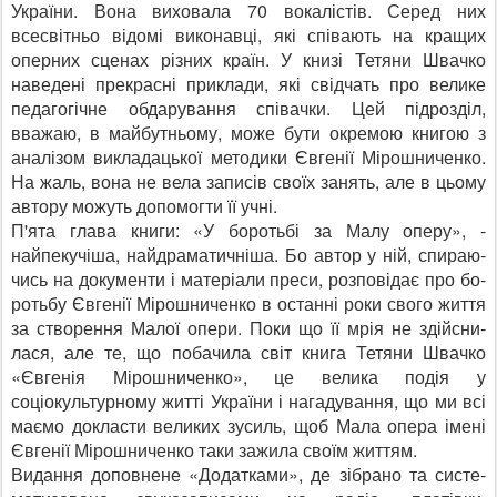
України. Вона виховала 70 вокалістів. Серед них
всесвітньо відомі вико­навці, які співають на кращих
оперних сценах різних країн. У книзі Тетяни Швачко
наве­дені прекрасні приклади, які свідчать про велике
педаго­гічне обдарування співачки. Цей підрозділ,
вважаю, в май­бутньому, може бути окре­мою книгою з
аналізом вик­ладацької методики Євгенії Мірошниченко.
На жаль, во­на не вела записів своїх за­нять, але в цьому
автору мо­жуть допомогти її учні.
П'ята глава книги: «У бо­ротьбі за Малу оперу», -
найпекучіша, найдраматич­ніша. Бо автор у ній, спираю­
чись на документи і матеріа­ли преси, розповідає про бо­
ротьбу Євгенії Мірошничен­ко в останні роки свого життя
за створення Малої опери. Поки що її мрія не здійсни­
лася, але те, що побачила світ книга Тетяни Швачко
«Євге­нія Мірошниченко», це вели­ка подія у
соціокультурному житті України і нагадування, що ми всі
маємо докласти ве­ликих зусиль, щоб Мала опе­ра імені
Євгенії Мірошни­ченко таки зажила своїм життям.
Видання доповнене «До­датками», де зібрано та систе­