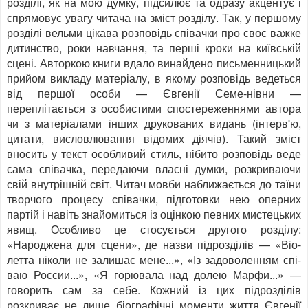
розділі, як на мою дум­ку, підсилює та одразу акцентує і
спрямовує увагу читача на зміст розділу. Так, у першо­му
розділі вельми цікава роз­повідь співачки про своє важ­ке
дитинство, роки навчання, та перші кроки на київській
сцені. Авторкою книги вдало винайдено письменницький
прийом викладу матеріалу, в якому розповідь ведеться
від першої особи — Євгенії Семе-нівни —
переплітається з осо­бистими спостереженнями автора
чи з матеріалами ін­ших друкованих видань (ін­терв'ю,
цитати, висловлюван­ня відомих діячів). Такий зміст
вносить у текст особли­вий стиль, нібито розповідь веде
сама співачка, передаю­чи власні думки, розкриваю­чи
свій внутрішній світ. Чи­тач мовби наближається до таїни
творчого процесу спі­вачки, підготовки нею оперних
партій і навіть знайо­миться із оцінкою певних мистецьких
явищ. Особливо це стосується другого розді­лу:
«Народжена для сцени», де назви підрозділів — «Віо-
летта ніколи не залишає ме­не...», «Із задоволенням спі­
ваю России...», «Я горювала над долею Марфи...» —
гово­рить сам за себе. Кожний із цих підрозділів
розкриває не лише біографічні моменти життя Євгенії