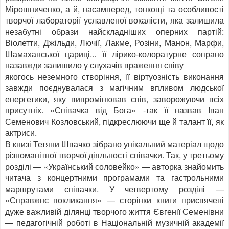
Мірошничен­ко, а й, насамперед, тонкощі та особливості
творчої лабо­раторії уславленої вокалісти, яка залишила
незабутні обра­зи найскладніших оперних партій:
Віолетти, Джільди, Лючії, Лакме, Розіни, Манон, Марфи,
Шамаханської цари­ці... її лірико-колоратурне сопрано
назавжди залишило у слухачів враження співу
якогось неземного створіння, її віртуозність виконання
завжди поєднувалася з магіч­ним впливом людської
енер­гетики, яку випромінював спів, заворожуючи всіх
при­сутніх. «Співачка від Бога» -так її назвав Іван
Семенович Козловський, підкреслюючи ще й талант її, як
актриси.
В книзі Тетяни Швачко зіб­рано унікальний матеріал що­до
різноманітної творчої ді­яльності співачки. Так, у тре­тьому
розділі — «Український соловейко» — авторка знайо­мить
читача з концертними програмами та гастрольними
маршрутами співачки. У чет­вертому розділі —
«Справжнє покликання» — сторінки кни­ги присвячені
дуже важливій ділянці творчого життя Євге­нії Семенівни
— педагогічній роботі в Національній музичній академії