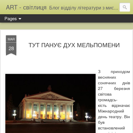
ART - світлиця
Блог відділу літератури з мистецтва Тернопільської обласної універсальної наукової бібліотеки
Pages
MAR
ТУТ ПАНУЄ ДУХ МЕЛЬПОМЕНИ
28
З приходом
весняних
сонячних днів
27 березня
світова
громадсь-
кість відзначає
Міжнародний
день театру. Він
був
встановлений