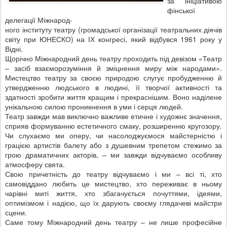
за ініціативою
фінської
делегації Міжнарод-
ного інституту театру (громадської організації театральних діячів
світу при ЮНЕСКО) на ІХ конгресі, який відбувся 1961 року у
Відні.
Щорічно Міжнародний день театру проходить під девізом «Театр
– засіб взаєморозуміння й зміцнення миру між народами».
Мистецтво театру за своєю природою слугує пробудженню й
утвердженню людського в людині, її творчої активності та
здатності зробити життя кращим і прекраснішим. Воно наділене
унікальною силою проникнення в уми і серця людей.
Театр завжди мав виключно важливе етичне і художнє значення,
сприяв формуванню естетичного смаку, розширенню кругозору.
Чи слухаємо ми оперу, чи насолоджуємося майстерністю і
грацією артистів балету або з душевним трепетом стежимо за
грою драматичних акторів, – ми завжди відчуваємо особливу
атмосферу свята.
Свою причетність до театру відчуваємо і ми – всі ті, хто
самовіддано любить це мистецтво, хто переживає в ньому
чарівні миті життя, хто збагачується почуттями, ідеями,
оптимізмом і надією, що їх дарують своєму глядачеві майстри
сцени.
Саме тому Міжнародний день театру – не лише професійне