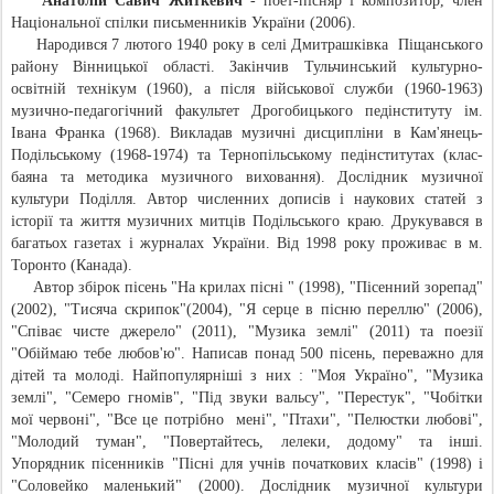
Анатолій Савич Житкевич
- поет-пісняр і композитор, член
Національної спілки письменників України (2006).
Народився 7 лютого 1940 року в селі Дмитрашківка Піщанського
району Вінницької області. Закінчив Тульчинський культурно-
освітній технікум (1960), а після військової служби (1960-1963)
музично-педагогічний факультет Дрогобицького педінституту ім.
Івана Франка (1968). Викладав музичні дисципліни в Кам'янець-
Подільському (1968-1974) та Тернопільському педінститутах (клас-
баяна та методика музичного виховання). Дослідник музичної
культури Поділля. Автор численних дописів і наукових статей з
історії та життя музичних митців Подільського краю. Друкувався в
багатьох газетах і журналах України. Від 1998 року проживає в м.
Торонто (Канада).
Автор збірок пісень "На крилах пісні " (1998), "Пісенний зорепад"
(2002), "Тисяча скрипок"(2004), "Я серце в пісню переллю" (2006),
"Співає чисте джерело" (2011), "Музика землі" (2011) та поезії
"Обіймаю тебе любов'ю". Написав понад 500 пісень, переважно для
дітей та молоді. Найпопулярніші з них : "Моя Україно", "Музика
землі", "Семеро гномів", "Під звуки вальсу", "Перестук", "Чобітки
мої червоні", "Все це потрібно мені", "Птахи", "Пелюстки любові",
"Молодий туман", "Повертайтесь, лелеки, додому" та інші.
Упорядник пісенників "Пісні для учнів початкових класів" (1998) і
"Соловейко маленький" (2000). Дослідник музичної культури