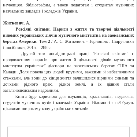
науковцям, бібліографам, а також педагогам і студентам музичних
навчальних закладів і коледжів України.
Житкевич, А.
Розсіяні світами. Нариси з життя та творчої діяльності
відомих українських діячів музичного мистецтва на заокеанських
берегах Америки. Том 2
/ А. С. Житкевич. - Тернопіль : Підручники
і посібники, 2015. - 288 с.
Другий том дослідницької праці "Розсіяні світами" є
продовженням нарисів про життя й діяльності діячів музичного
мистецтва української діаспори на заокеанських берегах США та
Канади. Доля повела цих людей крутими, важкими й небезпечними
стежками, але вони до кінця життя залишилися вірними синами та
дочками рідного краю, рідної землі, а їх діяння стали
загальнолюдським надбанням.
Книга буде корисною для науковців, краєзнавців, педагогів,
студентів музичних вузів і коледжів України. Відомості з неї будуть
цікавими широкому колу українських читачів.