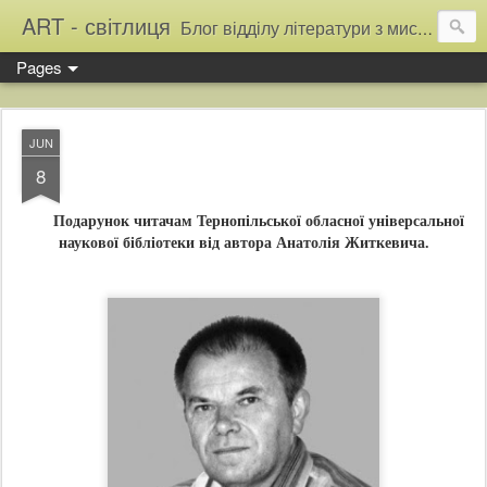
ART - світлиця
Блог відділу літератури з мистецтва Тернопільської обласної універсальної наукової бібліотеки
Pages
JUN
8
Подарунок читачам Тернопільської обласної універсальної
наукової бібліотеки від автора Анатолія Житкевича.