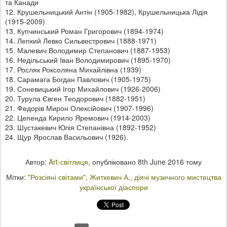
та Канади
12. Крушельницький Антін (1905-1982), Крушельницька Лідія
(1915-2009)
13. Купчинський Роман Григорович (1894-1974)
14. Лепкий Левко Сильвестрович (1888-1971)
15. Малевич Володимир Степанович (1887-1953)
16. Недільський Іван Володимирович (1895-1970)
17. Росляк Роксоляна Михайлівна (1939)
18. Сарамага Богдан Павлович (1905-1975)
19. Соневицький Ігор Михайлович (1926-2006)
20. Турула Євген Теодорович (1882-1951)
21. Федорів Мирон Олексійович (1907-1996)
22. Цепенда Кирило Яремович (1914-2003)
23. Шустакевич Юлія Степанівна (1892-1952)
24. Щур Ярослав Васильович (1926).
Автор:
Art-світлиця
, опубліковано
8th June 2016
тому
Мітки:
"Розсіяні світами"
Житкевич А.
діячі музичного мистецтва
української діаспори