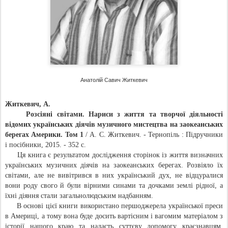
Анатолій Савич Житкевич
Житкевич, А.
Розсіяні світами. Нариси з життя та творчої діяльності
відомих українських діячів музичного мистецтва на заокеанських
берегах Америки. Том 1
/ А. С. Житкевич. - Тернопіль : Підручники
і посібники, 2015. - 352 с.
Ця книга є результатом дослідження сторінок із життя визначних
українських музичних діячів на заокеанських берегах. Розвіяло їх
світами, але не вивітрився в них український дух, не відцуралися
вони роду свого й були вірними синами та дочками землі рідної, а
їхні діяння стали загальнолюдським надбанням.
В основі цієї книги використано першоджерела української преси
в Америці, а тому вона буде досить вартісним і вагомим матеріалом з
історії нашого краю та надасть суттєву допомогу краєзнавцям,