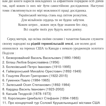
вам дві книги нарисів викладених за алфавітним порядком осіб діячів
так, щоб кожен із них міг бути самостійною дослідження. Наступні
томи з'являтимуться по мірі можливості праці дослідника.
Український митець стань над світом розкутим,
Для мільйонів сердець ти не будеш забутим.
Кожен штрих , кожен звук буде знаним без ліку,
Всі скарби твоїх рук будуть жити довіку.
Серед митців, що всіма своїми силами і талантом бажали служити
своєму народові на
рідній
тернопільській землі
, але волею долі
опинилися
на теренах США та Канади є немало уродженців золотого
Поділля :
1. Безкоровайний Василь Васильович (1880-1966)
2. Білаш Любов Бориславівна (1956)
3. Болехівський Петро Іванович (1910-1995)
4. Гайворонський Михайло Орестович (1892-1949)
5. Гошуляк Йосип Григорович (1922-2015)
6. Гуменюк Павло (1984-1965)
7. Залеський Осип Степанович (1892-1984)
8. Кардаш Василь Іванович (1923-2002)
9. Каськів Теодосій (1878-1973)
10. Королишин-Цимбаліст Стефанія (1894-1983)
11. Про концертний тур Соломії Крушельницької містами США