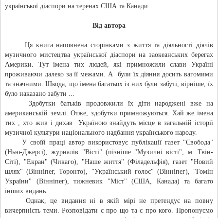
української діаспори на теренах США та Канади.
Від автора
Ця книга наповнена сторінками з життя та діяльності діячів
музичного мистецтва української діаспори на заокеанських берегах
Америки. Тут імена тих людей, які примножили слави Україні
проживаючи далеко за її межами. А були їх діяння досить вагомими
та значними. Шкода, що імена багатьох із них були забуті, вірніше, їх
було наказано забути ...
Здобутки батьків продовжили їх діти народжені вже на
американській землі. Отже, здобутки примножуються. Хай же імена
тих , хто жив і дихав Україною знайдуть місце в загальній історії
музичної культури національного надбання українського народу.
У своїй праці автор використовує публікації газет "Свобода"
(Нью-Джерсі), журналів "Вісті" (пізніше "Музичні вісті", м. Твін-
Сіті), "Екран" (Чикаго), "Наше життя" (Філадельфія), газет "Новий
шлях" (Вінніпег, Торонто), "Український голос" (Вінніпег), "Гомін
України" (Вінніпег), тижневик "Міст" (США, Канада) та багато
інших видань.
Однак, це видання ні в якій мірі не претендує на повну
вичерпність теми. Розповідати є про що та є про кого. Пропонуємо