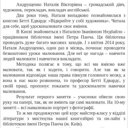
Андрущенко Наталія Вікторівна – громадський діяч,
художник, перекладач, викладач англійської.
Два роки тому, Наталя випадково познайомилася з
книгою Бетті Едвардс «Відкрийте у собі художника». Читала
для себе, щоб удосконалювати своє вміння.
В Києві знайомиться з Наталією Іванівною Недбайло -
працівником бібліотеки імені Петра Панча. Ця бібліотека
проводить дуже багато масових заходів. І з квітня 2014 року,
Наталя Андрущенко, один раз в місяць, починає проводити
безкоштовні уроки малювання. Для неї це нагода – навчити
людей малювати і навчитися викладати.
Методика полягає в тому, що всі ми вміємо вже
малювати, так як і ходити, і говорити. Але так як за
малювання відповідає наша права півкуля головного мозку, а
вона в нас мало розвинена, то професор Бетті Едвардс, у
своїй праці, пропонує показати та удосконалити навички
малювання.
Результат першого заняття – учасники обвели свою
руку на папері, так, як не вміють ще самі малювати. На 10-му
занятті – всі намалювали портрет з фотографії.
То ж ми продовжуємо цей курс майстер-класу у відділі
літератури з мистецтва нашої книгозбірні та он-лайн з
бібліотекою імені Петра Панча (м. Київ).