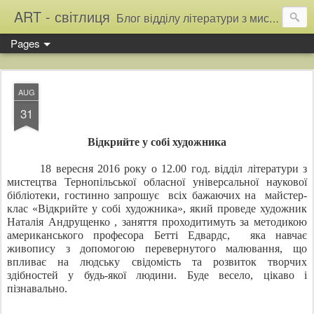
ART - світлиця
Блог відділу літератури з мистецтва Тернопільської обласної універсальної наукової бібліотеки
Pages
AUG
31
Відкрийте у собі художника
18 вересня 2016 року о 12.00 год. відділ літератури з
мистецтва Тернопільської обласної універсальної наукової
бібліотеки, гостинно запрошує всіх бажаючих на майстер-
клас «Відкрийте у собі художника», який проведе художник
Наталія Андрущенко , заняття проходитимуть за методикою
американського професора Бетті Едвардс, яка навчає
живопису з допомогою перевернутого малювання, що
впливає на людську свідомість та розвиток творчих
здібностей у будь-якої людини. Буде весело, цікаво і
пізнавально.