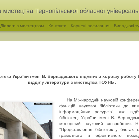
з мистецтва Тернопільської обласної універсальн
Діалоги з мистецтвом
Контакти
Корисні посилання
Випадкові зу
отека України імені В. Вернадського відмітила хорошу роботу 
відділу літератури з мистецтва ТОУНБ .
На Міжнародній науковій конференці
функцій наукової бібліотеки до ви
голос української народної пісні. Філарет Колесса
«ВІДЛУННЯ ПОКОЛ
інформаційних ресурсів", яка від
бібліотеці України імені В. Вернадсь
молодший науковий співробітник Н
"Представлення бібліотек у блогах 
грамотного й ефективного позиц