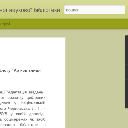
ої наукової бібліотеки
стрічі
блогу "Арт-світлиця"
ї "Адаптація завдань і
мог розвитку цифрових
ІНЬ»: у бібліотеці відкрили родинну виставку родини Дмітрухів
булася у Національній
кого Чернявська Л. П. -
БУВ у своїй доповіді:
та соцмережах як засіб
іювання бібліотеки в