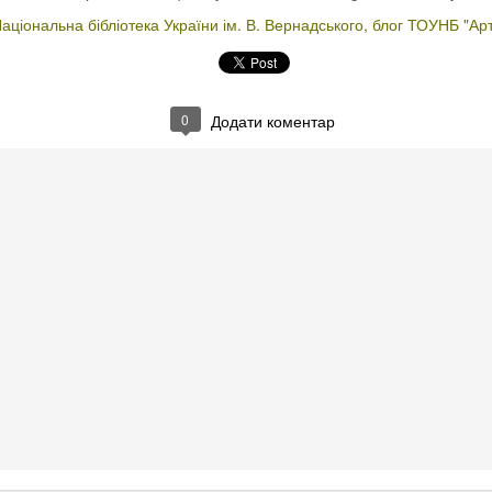
аціональна бібліотека України ім. В. Вернадського
блог ТОУНБ "Арт
0
Додати коментар