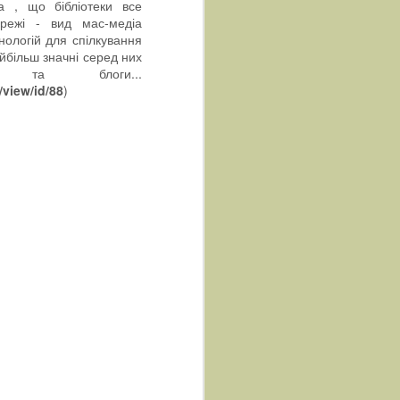
ла , що бібліотеки все
ережі - вид мас-медіа
нологій для спілкування
йбільш значні серед них
 та блоги...
/view/id/88
)