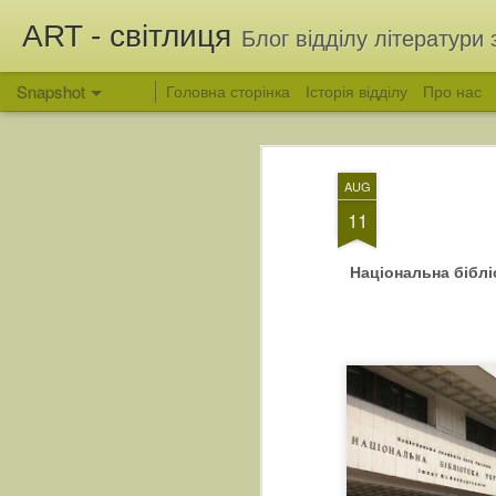
ART - світлиця
Блог відділу літератури 
Snapshot
Головна сторінка
Історія відділу
Про нас
AUG
11
Національна біблі
Вітання з Яблучним Спасом
Людина, яка зберегла 