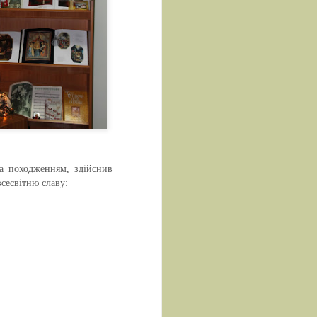
за походженням, здійснив
всесвітню славу: