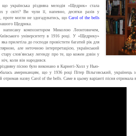
 що українська різдвяна мелодія «Щедрик» стала
их у світі?
Ви чули її, напевно, десятки разів у
, проте могли не здогадуватись, що
Carol
of
the
bells
я нашого Щедрика.
, написану композитором Миколою Леонтовичем,
Київського університету в 1916 році. У «Щедрику»
, яка прилетіла до господи провістити багатий рік для
улярною, але неточною інтерпретацією, український
 стару слов'янську легенду про те, що кожен дзвін у
в ніч, коли він народився.
різдвяну пісню було виконано в Карнегі-Холл у Нью-
обалась американцям, що у 1936 році Пітер Вільговський, українець 
ий отримав назву
Carol
of
the
bells
. Саме в цьому варіанті пісня отримала 