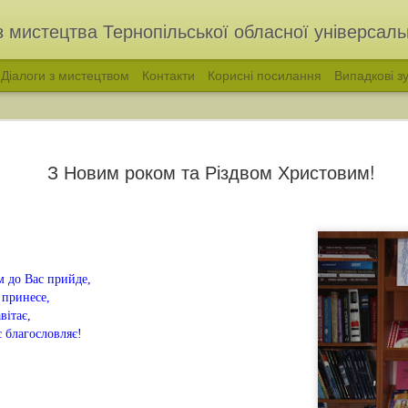
з мистецтва Тернопільської обласної універсальн
Діалоги з мистецтвом
Контакти
Корисні посилання
Випадкові зу
З Новим роком та Різдвом Христовим!
м до Вас прийде,
ь принесе,
вітає,
голос української народної пісні. Філарет Колесса
«ВІДЛУННЯ ПОКОЛ
 благословляє!