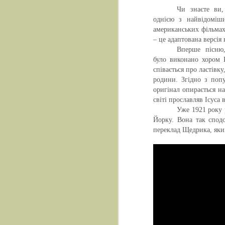
Чи знаєте ви,
однією з найвідоміш
американських фільмах
– це адаптована версі
Вперше пісню
було виконано хором 
співається про ластівку
родини. Згідно з поп
оригінал опирається на
світі прославляв Ісуса 
Уже 1921 року 
Йорку. Вона так спод
переклад Щедрика, як