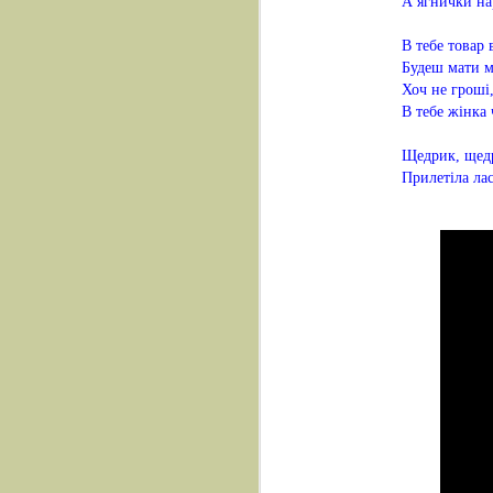
А ягнички на
В тебе товар 
Будеш мати м
Хоч не гроші,
В тебе жінка
Щедрик, щедр
Прилетіла лас