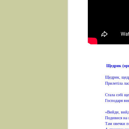
Щедрик (оригі
Щедрик, щедр
Прилетіла лас
Стала собі ще
Господаря ви
«Вийди, вийд
Подивися на 
Там овечки п