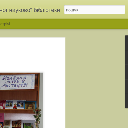
ої наукової бібліотеки
стрічі
ІНЬ»: у бібліотеці відкрили родинну виставку родини Дмітрухів