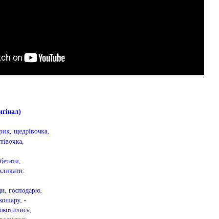
нал)
ик, щедрівочка,
тівочка,
бетати,
кликати:
и, господарю,
кошару, -
окотились,