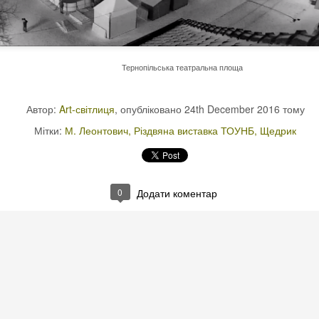
Тернопільська театральна площа
Автор:
Art-світлиця
, опубліковано
24th December 2016
тому
Мітки:
М. Леонтович
Різдвяна виставка ТОУНБ
Щедрик
0
Додати коментар
дана Лобура «Гарбузів мій»