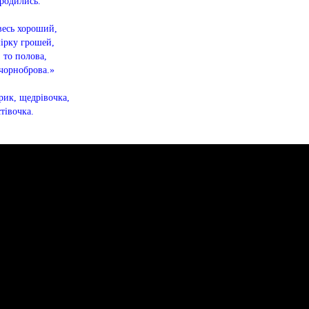
родились.
весь хороший,
ірку грошей,
 то полова,
 чорноброва.»
ик, щедрівочка,
тівочка.