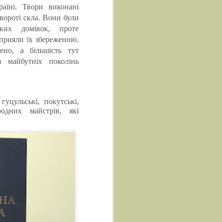
аїні. Твори виконані
вороті скла. Вони були
ьких домівок, проте
сприяли їх збереженню.
ено, а більшість тут
 майбутніх поколінь
гуцульські, покутські,
одних майстрів, які