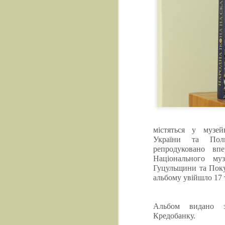
містяться у музей
України та Пол
репродуковано впе
Національного му
Гуцульщини та Поку
альбому увійшло 17 
Альбом видано з
Кредобанку.