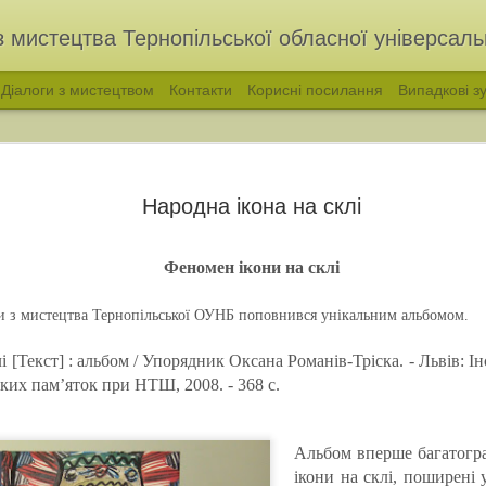
з мистецтва Тернопільської обласної універсальн
Діалоги з мистецтвом
Контакти
Корисні посилання
Випадкові зу
Народна ікона на склі
Феномен ікони на склі
ри з мистецтва Тернопільської ОУНБ поповнився унікальним альбомом.
і [Текст] : альбом / Упорядник Оксана Романів-Тріска. - Львів: І
голос української народної пісні. Філарет Колесса
«ВІДЛУННЯ ПОКОЛ
ких пам’яток при НТШ, 2008. - 368 с.
Альбом вперше багатогра
ікони на склі, поширені 