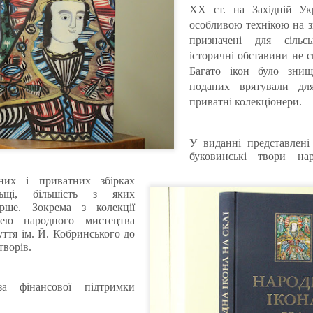
ХХ ст. на Західній Укр
особливою технікою на з
призначені для сільс
історичні обставини не 
Багато ікон було знищ
поданих врятували для
приватні колекціонери.
У виданні представлені 
буковинські твори нар
них і приватних збірках
ьщі, більшість з яких
рше. Зокрема з колекції
зею народного мистецтва
ття ім. Й. Кобринського до
творів.
а фінансової підтримки