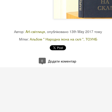
Автор:
Art-світлиця
, опубліковано
13th May 2017
тому
Мітки:
Альбом " Народна ікона на склі "
ТОУНБ
0
Додати коментар