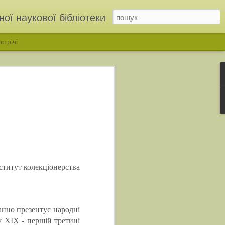
ої наукової бібліотеки
стрічі
нститут колекціонерства
ІНЬ»: у бібліотеці відкрили родинну виставку родини Дмітрухів
нно презентує народні
у ХІХ - першій третині