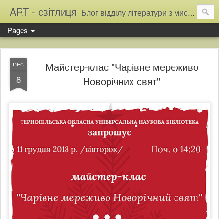
ART - світлиця
Блог відділу літератури з мистецтва Тернопільської обласної універсальної наукової бібліотеки
Pages
Майстер-клас "Чарівне мереживо
DEC
8
Новорічних свят"