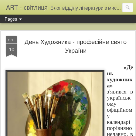
ART - світлиця
Блог відділу літератури з мистецтва Тернопільської обласної універсальної наукової бібліотеки
Pages
День Художника - професійне свято
OCT
10
України
«Де
нь
художник
а»
з'явився в
українськ
ому
офіційном
у
календарі
порівняно
недавно, в