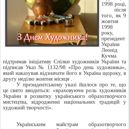
1998 році,
після
того, як 9
жовтня
1998
року,
президент
України
Леонід
Кучма
підтримав ініціативу Спілки художників України та
підписав Указ № 1132/98 «Про день художника»,
який наказував відзначати його в Україна щороку, в
другу неділю жовтня місяця .
У президентському указі йшлося про те, що
це свято вводиться: «враховуючи роль художників
України в розвитку українського образотворчого
мистецтва, відродженні національних традицій у
художній творчості».
Українським майстрам образотворчого