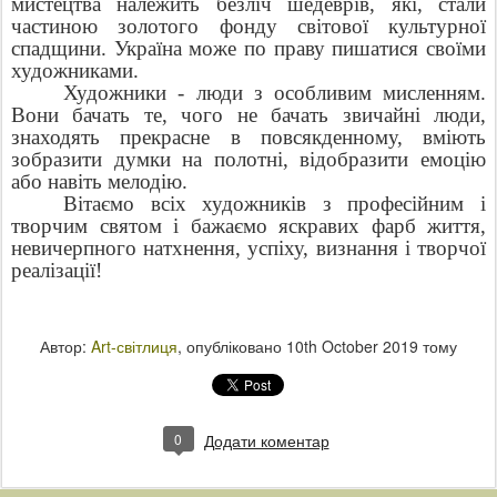
мистецтва належить безліч шедеврів, які, стали
частиною золотого фонду світової культурної
спадщини. Україна може по праву пишатися своїми
художниками.
Художники - люди з особливим мисленням.
Вони бачать те, чого не бачать звичайні люди,
знаходять прекрасне в повсякденному, вміють
зобразити думки на полотні, відобразити емоцію
або навіть мелодію.
Вітаємо всіх художників з професійним і
творчим святом і бажаємо яскравих фарб життя,
невичерпного натхнення, успіху, визнання і творчої
реалізації!
Автор:
Art-світлиця
, опубліковано
10th October 2019
тому
0
Додати коментар