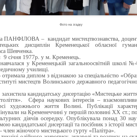
Фото на згадку
 ПАНФІЛОВА –
кандидат мистецтвознавства, доцен
тецьких дисциплін Кременецької обласної гуманіт
аса Шевченка.
я
9 січня 1977р. у м. Кременець.
навчалася у Кременецькій загальноосвітній школі №4
едичному училищі.
- отримала диплом з відзнакою за спеціальністю «Обр
нституті мистецтв Волинського державного педагогічно
захистила кандидатську дисертацію «Мистецьке житт
толіття».
Сфера наукових інтересів – взаємовпливи
рсі художнього життя Волині. Публікації характе
омінували на Кременеччині у першій половині ХХ ст.; по
льтурних діячів осередку. Опублікувала понад 30 нау
ою кандидатської дисертації та посібник з історії мист
.- член жіночого мистецького гурту «Палітра».
техніці олійного живопису, акварелі та розпису на ск