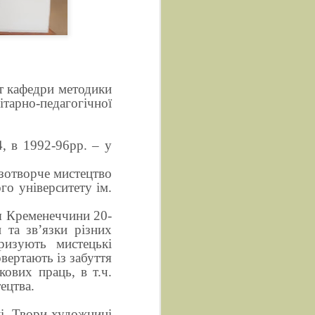
т кафедри методики
арно-педагогічної
, в 1992-96рр. – у
азотворче мистецтво
го університету ім.
я Кременеччини 20-
 та зв’язки різних
ризують мистецькі
вертають із забуття
кових праць, в т.ч.
ецтва.
лі. Твори художниці