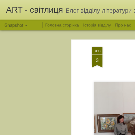
ART - світлиця
Блог відділу літератури 
Snapshot
Головна сторінка
Історія відділу
Про нас
DEC
3
Вітання з Яблучним Спасом
Людина, яка зберегла 