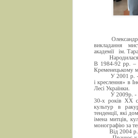
Олександра
викладання мис
академії
ім. Тар
Народилас
В 1984-92 рр. – 
Кременецькому м
У 2001 р. 
і креслення» в І
Лесі Українки.
У 2009р. -
30-х років ХХ с
культур в раку
тенденції, які д
імена митців, ку
монографію за тем
Від 2004 р
Працює у 