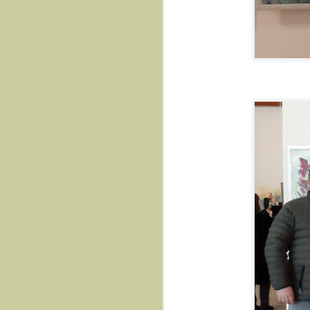
Презентація книги Бог
ВІДЛУННЯ ПОКОЛІНЬ. Микола Дмітрух