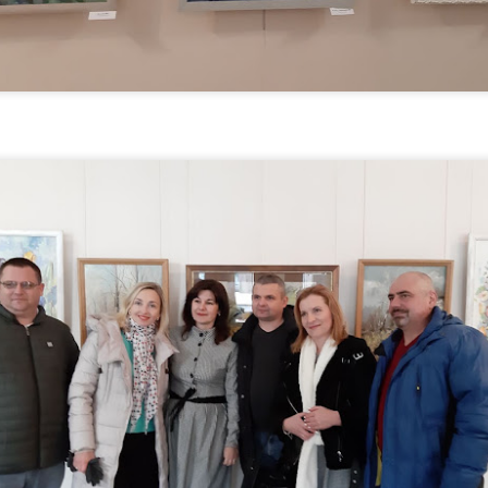
дана Лобура «Гарбузів мій»