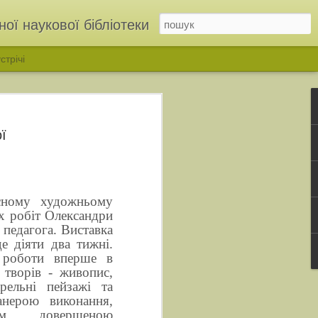
ої наукової бібліотеки
стрічі
ї
сному художньому
их робіт Олександри
 педагога. Виставка
е діяти два тижні.
ІНЬ»: у бібліотеці відкрили родинну виставку родини Дмітрухів
 роботи вперше в
 творів - живопис,
рельні пейзажі та
анерою виконання,
ом, довершеною