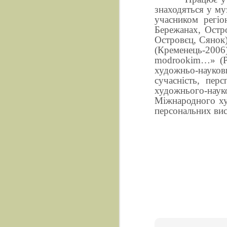
знаходяться у му
учасником регіо
Бережанах, Остр
Oстровєц, Сянок)
(Кременець-2006
modrookim…» (Pr
художньо-науков
сучасність, пер
художнього-наук
Міжнародного ху
персональних вис