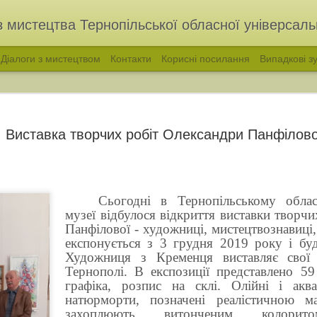
з мистецтва Тернопільської обласної універсальн
Діалоги з мистецтвом
Контакти
Корисні посилання
Випадкові зу
Виставка творчих робіт Олександри Панфілово
Сьогодні в Тернопільському обла
музеї відбулося відкриття виставки творч
Панфілової - художниці, мистецтвознавиці,
експонується з 3 грудня 2019 року і буд
голос української народної пісні. Філарет Колесса
«ВІДЛУННЯ ПОКОЛ
Художниця з Кременця виставляє свої
Тернополі. В експозиції представлено 59
графіка, розпис на склі. Олійні і аква
натюрморти, позначені реалістичною м
захоплюють витонченим колорит