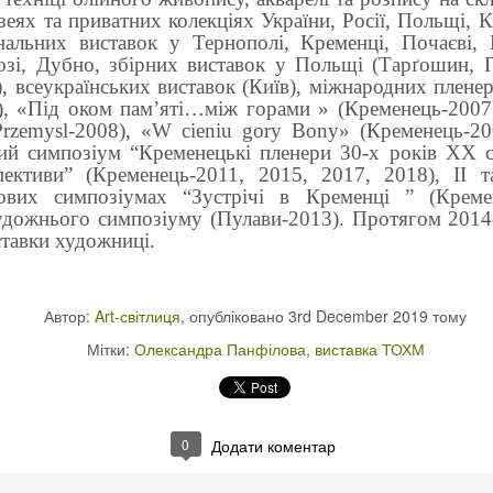
зеях та приватних колекціях України, Росії, Польщі, 
нальних виставок у Тернополі, Кременці, Почаєві, 
озі, Дубно, збірних виставок у Польщі (Tарґошин,
, всеукраїнських виставок (Київ), міжнародних плене
), «Під оком пам’яті…між горами » (Кременець-2007
zemysl-2008), «W cieniu gory Bony» (Кременець-20
ий симпозіум “Кременецькі пленери 30-х років ХХ ст
спективи” (Кременець-2011, 2015, 2017, 2018), ІІ 
ових симпозіумах “Зустрічі в Кременці ” (Кремен
дожнього симпозіуму (Пулави-2013). Протягом 2014-
тавки художниці.
Автор:
Art-світлиця
, опубліковано
3rd December 2019
тому
Мітки:
Олександра Панфілова
виставка ТОХМ
0
Додати коментар