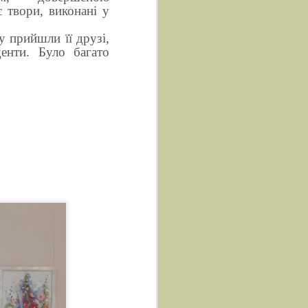
 твори, виконані у
у прийшли її друзі,
денти. Було багато