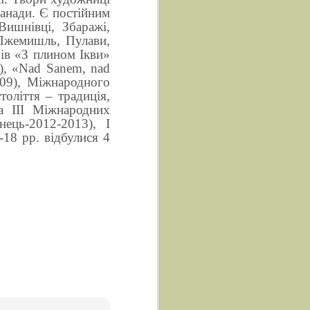
Канади. Є постійним
Вишнівці, Збаражі,
 Пжемишль, Пулави,
рів «З плином Ікви»
), «Nad Sanem, nad
09), Міжнародного
оліття – традиція,
та ІІІ Міжнародних
ець-2012-2013), І
18 рр. відбулися 4