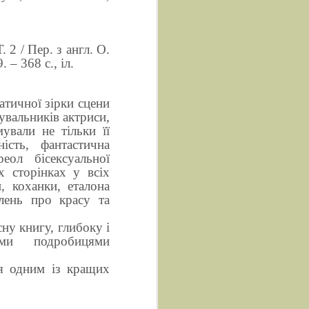
Т. 2 / Пер. з англ. О.
 – 368 с., іл.
ичної зірки сцени
увальників актриси,
ували не тільки її
ість, фантастична
еол бісексуальної
 сторінках у всіх
, коханки, еталона
влень про красу та
ну книгу, глибоку і
ними подробицями
я одним із кращих