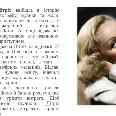
ітріх
ввійшла в історію
атографу, музики та моди.
ендою кіно ще за життя, а її
жорсткий контральто
ьйони. Акторці вдавалося
покусливою, але невинною,
еприступною.
алена Дітріх народилася 27
ку в Шенеберг на околиці
 виростала в заможній сім'ї:
енантом поліції, а мати –
елірних магазинів. Відтак,
 чудову освіту, вивчила
анцузьку, оволоділа грою на
, скрипці.
ливе дитинство тривало
ійною її батьки розлучилися
ся урізати витрати. Щоб
нсові труднощі, Дітріх
ркестр, де грала на скрипці
.