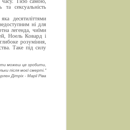
 часу. Тією самою,
ь та сексуальність
яка десятиліттями
недоступним ні для
ртна легенда, чиїми
ей, Ноель Ковард і
 глибоке розуміння,
ства. Таке під силу
 ти можеш це зробити,
льки після моєї смерті."
рлен Дітріх - Марії Ріва