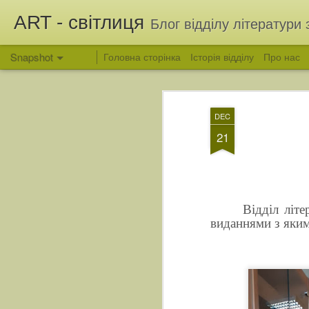
ART - світлиця
Блог відділу літератури 
Snapshot
Головна сторінка
Історія відділу
Про нас
DEC
21
Відділ літ
виданнями з яким
Вітання з Яблучним Спасом
Людина, яка зберегла 