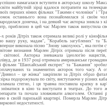
успішно намагалася вступити в акторську школу Макса
освіти майбутній зірці вдалося потрапити на телеекра
своїх перших німих фільмах "Такими є чоловіки" і "Тра
йомок останнього вона познайомилася зі своїм чо
народилася донечка, і на деякий час акторка зникла з к
еатр, приблизно в цей час Марлен також випустила 
-х років Дітріх також отримала великі ролі у кінофіль
ую вашу руку, мадам", "Корабель загублених" та "Б
вперше виконала пісню "Знову закохуюсь", яка потім ста
вітове визнання Марлен Дітріх отримала після пере
 світової. Акторка зневажала ідеологію нацистів
ллівуд, де в 1937 році отримала американське громадян
кі фільми "Шанхайський експрес" та "Бажання" зроби
оплачуваних та знаменитих акторок того часу. А о
"Диявол – це жінка" закріпили за Дітріх образ фата
 зірка подорожувала по світу, виступаючи у різних каб
зламала стегно, і ця травма поставила крапку в кар
зніматися в кіно та виступати в театрах. До того ж
репарати та почала зловживати алкоголем. Останні 
ею в своїй паризькій квартирі. Померла Марлен Дітр
 ниркової недостатності.