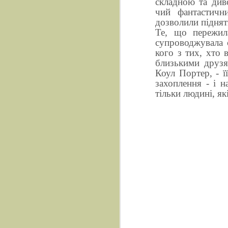
складною та див
чий фантастични
дозволили піднят
Те, що пережил
супроводжувала 
кого з тих, хто 
близькими друзя
Коул Портер, - ї
захоплення - і н
тільки людині, як
Презентація книги Бог
ВІДЛУННЯ ПОКОЛІНЬ. Микола Дмітрух