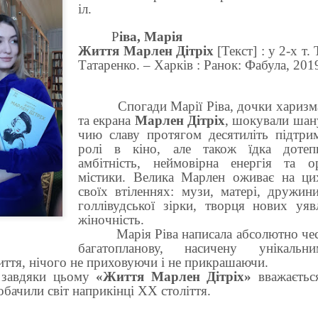
іл.
Р
іва, Марія
Життя Марлен Дітріх
[Текст] : у 2-х т. 
Татаренко. – Харків : Ранок: Фабула, 2019.
Спогади Марії Ріва, дочки харизмат
та екрана
Марлен Дітріх
, шокували шан
чию славу протягом десятиліть підтрим
ролі в кіно, але також їдка дотепн
амбітність, неймовірна енергія та ор
містики. Велика Марлен оживає на цих
своїх втіленнях: музи, матері, дружини
голлівудської зірки, творця нових уя
жіночність.
Марія Ріва написала абсолютно чес
багатопланову, насичену унікаль
иття, нічого не приховуючи і не прикрашаючи.
 завдяки цьому
«Життя Марлен Дітріх»
вважаєтьс
обачили світ наприкінці ХХ століття.