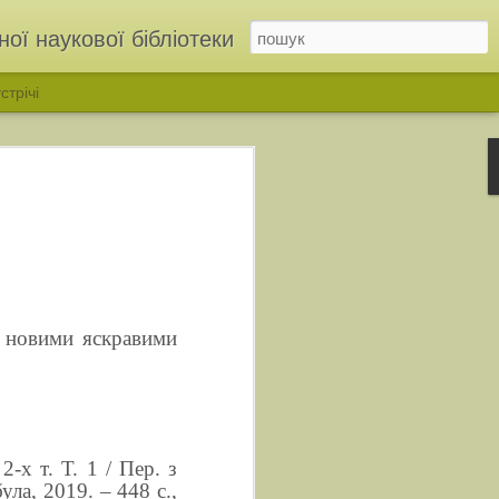
ої наукової бібліотеки
стрічі
я новими яскравими
ІНЬ»: у бібліотеці відкрили родинну виставку родини Дмітрухів
 2-х т. Т. 1
/
Пер. з
ула, 2019. – 448 с.,