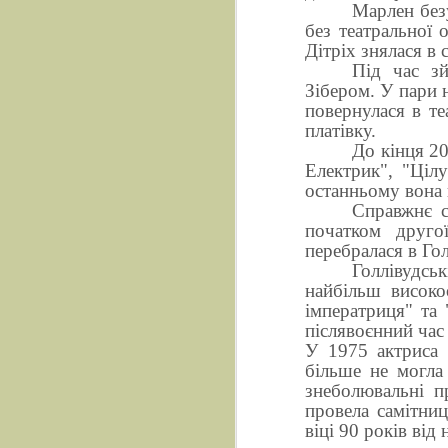
Марлен без
без театральної 
Дітріх знялася в 
Під час з
Зібером. У пари 
повернулася в т
платівку.
До кінця 20
Електрик", "Ціл
останньому вона 
Справжнє с
початком другої
перебралася в Го
Голлівудсь
найбільш високо
імператриця" та 
післявоєнний час
У 1975 актриса 
більше не могла 
знеболювальні п
провела самітниц
віці 90 років від