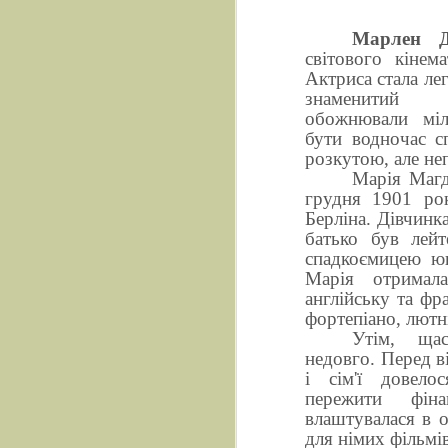
Марлен Д
світового кінем
Актриса стала лег
знаменитий 
обожнювали міл
бути водночас с
розкутою, але н
Марія Магд
грудня 1901 ро
Берліна. Дівчинка
батько був лейт
спадкоємицею юв
Марія отримала
англійську та фр
фортепіано, лютні
Утім, щас
недовго. Перед в
і сім'ї довело
пережити фіна
влаштувалася в о
для німих фільмів