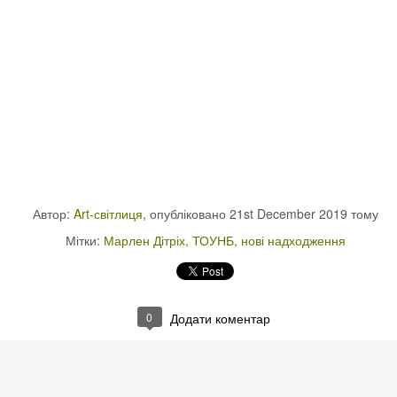
Автор:
Art-світлиця
, опубліковано
21st December 2019
тому
Мітки:
Марлен Дітріх
ТОУНБ
нові надходження
0
Додати коментар