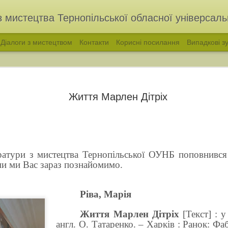
з мистецтва Тернопільської обласної універсальн
Діалоги з мистецтвом
Контакти
Корисні посилання
Випадкові зу
Життя Марлен Дітріх
ератури з мистецтва Тернопільської ОУНБ поповнивс
и ми Вас зараз познайомимо.
голос української народної пісні. Філарет Колесса
«ВІДЛУННЯ ПОКОЛ
Р
іва, Марія
Життя Марлен Дітріх
[
Текст
]
: у
англ. О. Татаренко. – Харків : Ранок: Фаб