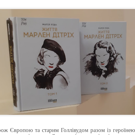
«Вільні кольори 2026» ТОХМ
ож Європою та старим Голлівудом разом із героїнею 