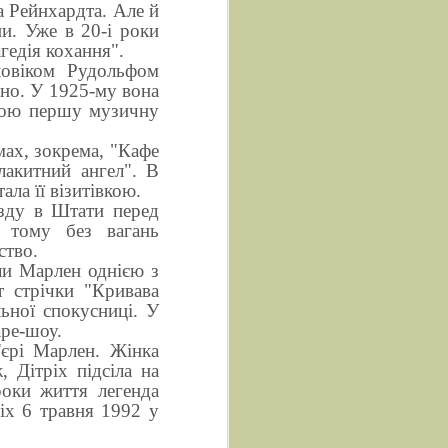
 Рейнхардта. Але й
ни. Уже в 20-і роки
гедія кохання".
ловіком Рудольфом
іно. У 1925-му вона
свою першу музичну
мах, зокрема, "Кафе
лакитний ангел". В
ла її візитівкою.
їзду в Штати перед
, тому без вагань
ство.
ли Марлен однією з
т стрічки "Кривава
льної спокусниці. У
аре-шоу.
'єрі Марлен. Жінка
, Дітріх підсіла на
роки життя легенда
іх 6 травня 1992 у