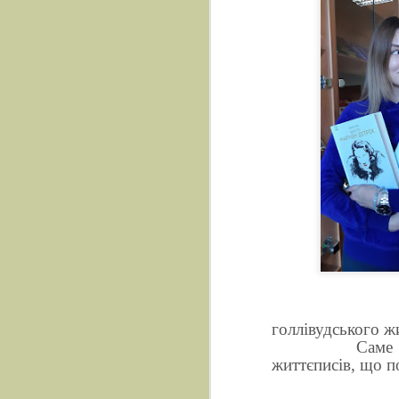
голлівудського ж
Саме
життєписів, що п