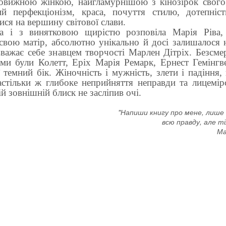
овижною жінкою, найгламурнішою з кінозірок свого
й перфекціонізм, краса, почуття стилю, дотепніст
ися на вершину світової слави.
а і з винятковою щирістю розповіла Марія Ріва, 
свою матір, абсолютно унікально й досі залишалося 
вважає себе знавцем творчості Марлен Дітріх. Безсме
ми були Колетт, Еріх Марія Ремарк, Ернест Гемінгв
ї темний бік. Жіночність і мужність, злети і падіння,
астільки ж глибоке неприйняття неправди та лицемір
ій зовнішній блиск не засліпив очі.
"Напиши книгу про мене, лише
всю правду, але ті
Ма
дана Лобура «Гарбузів мій»