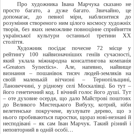
Про художника Івана Марчука сказано не
просто багато, а дуже багато. Звичайно, це
допомагає, до певної міри, наблизитися до
розуміння створеного ним цілого космосу художніх
творів, без яких неможливе повноцінне сприйняття
української культури останньої третини
XX
століття.
Художник посідає почесне 72 місце у
рейтингу 100 найвизначніших геніїв сучасності,
який уклала міжнародна консалтингова компанія
«
Greators
Synectics
». Але, напевно, найвище
визнання – пошанівок тисяч людей-земляків на
своїй маленькій вітчизні – Тернопільщині,
Лановеччині, у рідному селі Москалівці. Бо тут –
його генетичний код. І вічний голос його душі. Тут
– оте духовне осердя, що дало Майстрові поштовх
до Великого Мистецького Вибуху, котрий, ніби
велетенське покручене, вузлувате дерево, що з
нього пробиваються паростки, щораз нові-незнані й
несподівані – як сам Іван Марчук. Такий різний і
неповторний в одній особі…