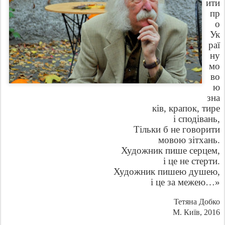
ити
пр
о
Ук
раї
ну
мо
во
ю
зна
ків, крапок, тире
і сподівань,
Тільки б не говорити
мовою зітхань.
Художник пише серцем,
і це не стерти.
Художник пишею душею,
і це за межею…»
Тетяна Добко
М. Київ, 2016