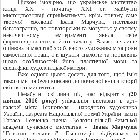
Цілком імовірно, що українське мистецтво
кінця
XX
-
початку
XXI
ст. майбутні
мистецтвознавці сприйматимуть крізь призму саме
творчої еволюції Івана Марчука, настільки
багатогранно, по-новаторськи та могутньо у своєму
невичерпному темпераменті явила себе
формотворча стихія його таланту. Важко не лише
оцінювати масштаб зробленого художником за роки
самостійної праці, а й шукати аналогій та порівнянь
щодо особливостей його пластичної мови та
специфіки художницької манери.
Вже одного цього досить для того, щоб ім
’
я
такого митця було вписано до почесної книги історії
світового мистецтва.
Незабутні світлини під час відкриття
(20
квітня 2016 року)
унікальної виставки в арт-
галереї міста Тернополя - народного художника
України, лауреата Національної премії України
імені
Тараса Шевченка, члена
Золотої гільдії Римської
академії сучасного мистецтва -
Івана Марчука
"Генотип вольності". Експозиція відбувалася в
рамках "Року Івана Марчука на Тернопільщині".