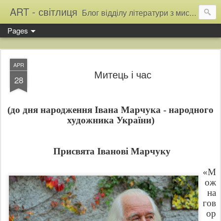
ART - світлиця
Блог відділу літератури з мистецтва Тернопільської обласної універсальної наукової бібліотеки
Pages
APR
Митець і час
28
(до дня народження Івана Марчука - народного
художника України)
Присвята Іванові Марчуку
«М
ож
на
гов
ор