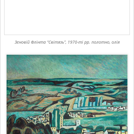
Зеновій Флінта “Світязь”, 1970-ті рр. полотно, олія