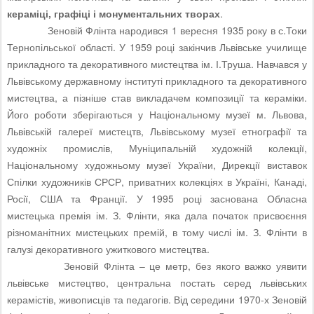
кераміці, графіці і монументальних творах
.
Зеновій Флінта нар
одився 1 вересня 1935 року в с.
Токи
Тернопільської області. У 1959 році закінчив Львівське училище
прикладного та декоративного мистецтва ім. І.Труша. Навчався у
Львівському державному інституті прикладного та декоративного
мистецтва, а пізніше став викладачем композиції та кераміки.
Його роботи зберігаються у Національному музеї м. Львова,
Львівській галереї мистецтв, Львівському музеї етнографії та
художніх промислів, Муніципальній художній колекції,
Національному художньому музеї України, Дирекції виставок
Спілки художників СРСР, приватних колекціях в Україні, Канаді,
Росії, США та Франції. У 1995 році заснована Обласна
мистецька премія ім. З. Флінти, яка дала початок присвоєння
різноманітних мистецьких премій, в тому числі ім. З. Флінти в
галузі декоративного ужиткового мистецтва.
Зеновій Флінта – це метр, без якого важко уявити
львівське мистецтво, центральна постать серед львівських
керамістів, живописців та педагогів. Від середини 1970-х Зеновій