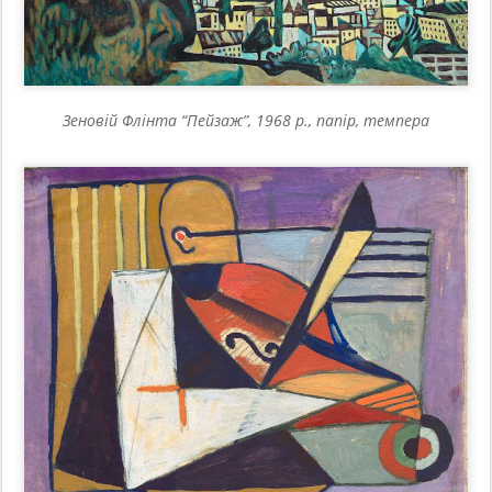
Зеновій Флінта “Пейзаж”, 1968 р., папір, темпера