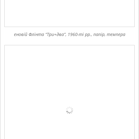
еновій Флінта “Три+два”, 1960-ті рр., папір, темпера