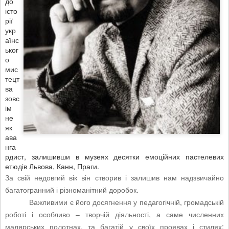
до
істо
рії
укр
аїнс
ьког
о
мис
тецт
ва
зовс
ім
не
як
ава
нга
рдист, залишивши в музеях десятки емоційних пастелевих
етюдів Львова, Канн, Праги.
За свій недовгий вік він створив і залишив нам надзвичайно
багатогранний і різноманітний доробок.
Важливими є його досягнення у педагогічній, громадській
роботі і особливо – творчій діяльності, а саме численних
малярських полотнах, та багатій у своїх проявах і стилях
: