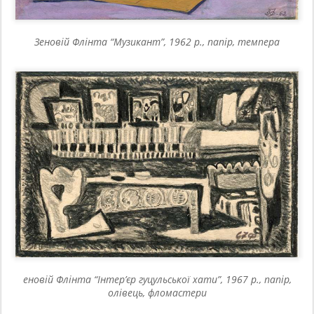
Зеновій Флінта “Музикант”, 1962 р., папір, темпера
еновій Флінта “Інтер’єр гуцульської хати”, 1967 р., папір,
олівець, фломастери