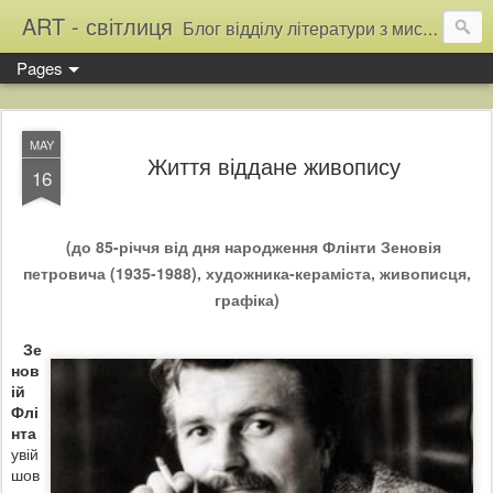
ART - світлиця
Блог відділу літератури з мистецтва Тернопільської обласної універсальної наукової бібліотеки
Pages
MAY
Життя віддане живопису
16
(до 85-річчя від дня народження Флінти Зеновія
петровича (1935-1988), художника-кераміста, живописця,
графіка)
Зе
нов
ій
Флі
нта
увій
шов