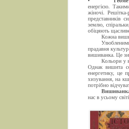
•
Геоме
енергією. Таким
жіночі. Решітка
представників си
землю, спіральки
обіцяють щасливе
Кожна виши
Улюбленими
прадавня культур
вишиванка. Це зиг
Кольори у 
Однак вишита с
енергетику, це 
хизування, на кш
Презентація книги Бог
ВІДЛУННЯ ПОКОЛІНЬ. Микола Дмітрух
потрібно відчува
Вишиванк
нас в усьому світі