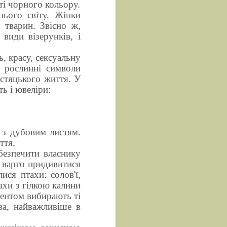
ті чорного кольору.
нього світу. Жінки
 тварин. Звісно ж,
види візерунків, і
ь, красу, сексуальну
 рослинні символи
остяцького життя. У
ь і ювеліри:
 з дубовим листям.
ття.
безпечити власнику
о варто придивитися
ся птахи: солов'ї,
ахи з гілкою калини
ментом вибирають ті
ва, найважливіше в