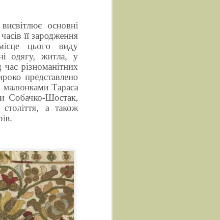
висвітлює основні
часів її зародження
місце цього виду
і одягу, житла, у
д час різноманітних
ироко представлено
а малюнками Тараса
и Собачко-Шостак,
століття, а також
ів.