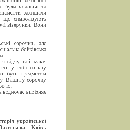
тужнішою захисною
х були чоловічі та
рнаменти захищали
ії, що символізують
очі візерунки. Вони
ські сорочки, але
еніальна бойківська
их.
о відчуття і смаку.
есе у собі сильну
же бути предметом
му. Вишиту сорочку
ов’ю.
та водночас вирізняє
сторія української
Васильєва. - Київ :