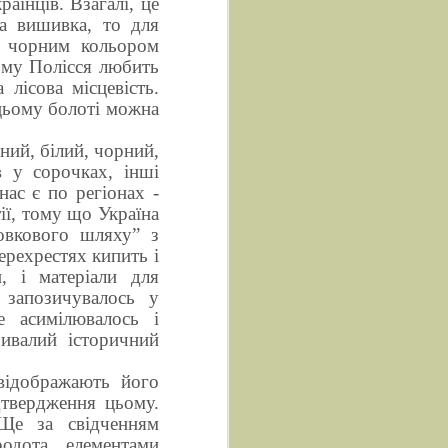
аїнців. Взагалі, це
на вишивка, то для
я чорним кольором
ому Полісся любить
лісова місцевість.
 цьому болоті можна
оний, білий, чорний,
в у сорочках, інші
нас є по регіонах -
тії, тому що Україна
шовкового шляху” з
ерехрестях кипить і
, і матеріали для
 запозичувалось у
е асимілювалось і
ивалий історичний
 відображають його
дтвердження цьому.
 Ще за свідченням
родота, елементами