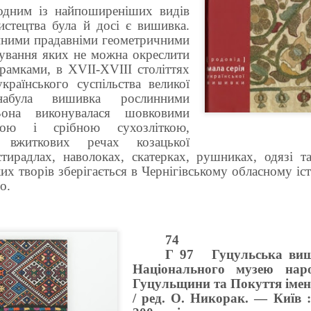
одним із найпоширеніших видів
истецтва була й досі є вишивка.
йними прадавніми геометричними
нування яких не можна окреслити
рамками, в XVII-XVIII століттях
країнського суспільства великої
набула вишивка рослинними
Вона виконувалася шовковими
тою і срібною сухозліткою,
вжиткових речах козацької
тирадлах, наволоках, скатерках, рушниках, одязі т
ких творів зберігається в Чернігівському обласному іс
о.
74
Г 97
Гуцульська виш
Національного музею наро
Гуцульщини та Покуття імен
/ ред. О. Никорак. — Київ :