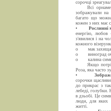
сорочці зреагува
Всі орнаме
зображували на 
багато що можна
кожен з них має с
•
Рослинні 
енергію, любов 
з'явилися і на ч
кожного візерунк
o
мак захищає
o
виноград о
o
калина сим
Якщо потрі
Роза, яка часто з
•
Зображ
сорочки щасливий
до прикрас з так
лебеді, голубки.
в дзьобі. Це сим
люди, для яких
житті.