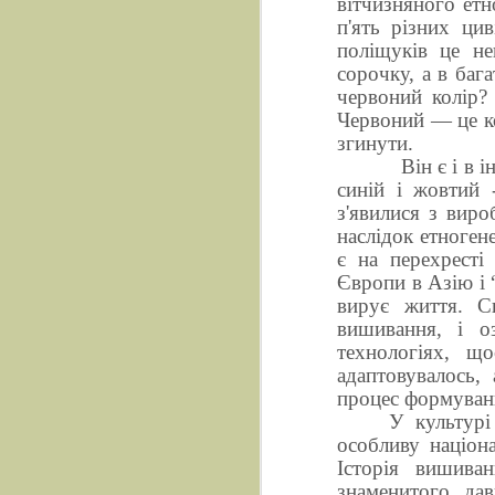
вітчизняного етн
п'ять різних ци
поліщуків це н
сорочку, а в баг
червоний колір?
Червоний — це ко
згинути.
Він є і в 
синій і жовтий 
з'явилися з виро
наслідок етногене
є на перехресті
Європи в Азію і 
вирує життя. С
вишивання, і о
технологіях, що
адаптовувалось,
процес формуван
У культурі
особливу націон
Історія вишива
знаменитого дав