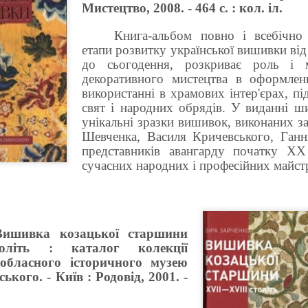
Мистецтво, 2008. - 464 с. : кол. іл.
Книга-альбом повно і всебічно 
етапи розвитку української вишивки від 
до сьогодення, розкриває роль і 
декоративного мистецтва в оформленн
використанні в храмових інтер'єрах, пі
свят і народних обрядів. У виданні ш
унікальні зразки вишивок, виконаних з
Шевченка, Василя Кричевського, Ганн
представників авангарду початку XX 
сучасних народних і професійних майстр
Вишивка козацької старшини
літь : каталог колекції
 обласного історичного музею
ського. - Київ : Родовід, 2001. -