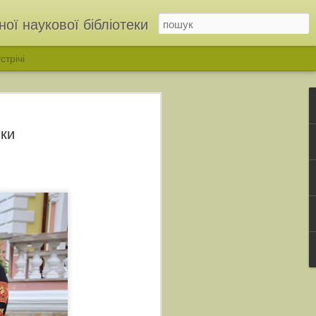
ої наукової бібліотеки
стрічі
вки
ІНЬ»: у бібліотеці відкрили родинну виставку родини Дмітрухів