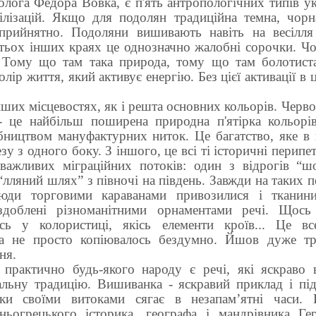
олога Федора Вовка, є п'ять антропологічних типів укр
вілізацій. Якщо для подолян традиційна темна, чор
еприйнятно. Подоляни вишивають навіть на весілл
атьох інших краях це однозначно жалобні сорочки. Ч
 Тому що там така природа, тому що там болотиста 
лір життя, який активує енергію. Без цієї активації в
інших місцевостях, як і решта основних кольорів. Черв
- це найбільш поширена природна п'ятірка кольорі
бництвом мануфактурних ниток. Це багатство, яке в 
зу з одного боку. З іншого, це всі ті історичні перипе
 важливих міграційних потоків: один з відрогів “
“лляний шлях” з півночі на південь. Завжди на таких п
юди торговими караванами привозилися і тканини
здоблені різноманітними орнаментами речі. Щось
сь у колористиці, якісь елементи кроїв... Це вс
 а не просто копіювалось бездумно. Йшов дуже тр
ня.
 практично будь-якого народу є речі, які яскраво
альну традицію. Вишиванка - яскравий приклад і пі
нки своїми витоками сягає в незапам’ятні часи.
ньогрецького історика, географа і мандрівника Ге