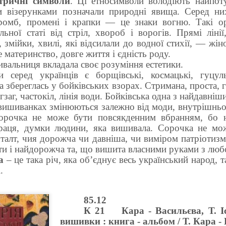
тричні символи
. Ці етносимволи володіють найпо
и візерунками позначали природні явища. Серед ни
-ромб, промені і крапки — це знаки вогню. Такі о
льної статі від стріл, хвороб і ворогів. Прямі лін
, змійки, хвилі, які відсилали до водної стихії, — жін
 материнство, довге життя і єдність роду.
вальниця вкладала своє розуміння естетики.
 серед українців є борщівські, космацькі, гуцуль
а збереглась у бойківських взорах. Стримана, проста, г
заг, частокіл, лінія води. Бойківська одна з найдавніш
вишиванках змінюються залежно від моди, внутрішньог
орочка не може бути повсякденним вбранням, бо н
праця, думки людини, яка вишивала. Сорочка не мо
талт, чия дорожча чи давніша, чи виміром патріотиз
дана Лобура «Гарбузів мій»
ти і найдорожча та, що вишита власними руками з люб
а
– це така річ, яка об’єднує весь український народ, 
.
85.12
К 21
Кара - Васильєва, Т. І
вишивки : книга - альбом / Т. Кара - 