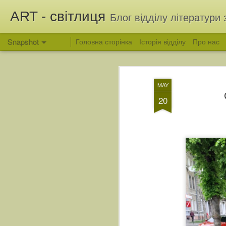
ART - світлиця
Блог відділу літератури 
Snapshot
Головна сторінка
Історія відділу
Про нас
MAY
20
Вітання з Яблучним Спасом
Людина, яка зберегла 