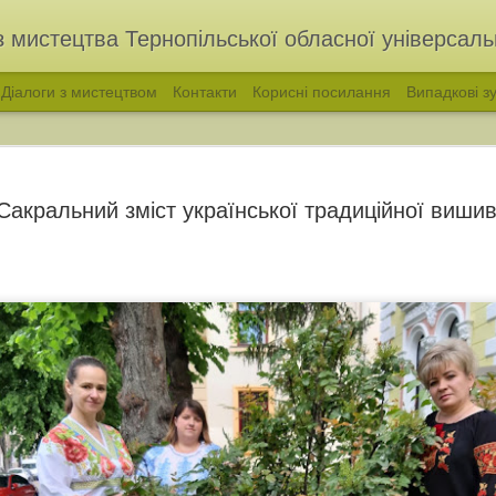
з мистецтва Тернопільської обласної універсальн
Діалоги з мистецтвом
Контакти
Корисні посилання
Випадкові зу
Сакральний зміст української традиційної виши
голос української народної пісні. Філарет Колесса
«ВІДЛУННЯ ПОКОЛ