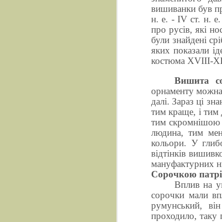
вишиванки був пр
н. е. - IV ст. н.
про русів, які н
були знайдені ср
яких показали ід
костюма XVIII-XI
Вишита с
орнаменту можна б
далі. Зараз ці з
тим краще, і тим
тим скромнішою з
людина, тим мен
кольори. У глиб
відтінків вишивк
мануфактурних н
Сорочкою патрі
Вплив на у
сорочки мали вп
румунський, ві
проходило, таку 