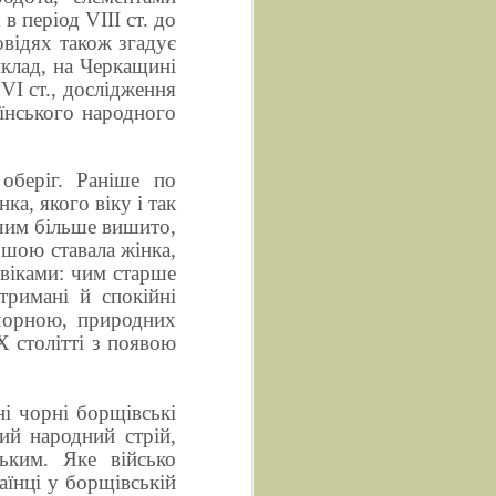
 період VIII ст. до
повідях також згадує
иклад, на Черкащині
VI ст., дослідження
аїнського народного
оберіг. Раніше по
ка, якого віку і так
 чим більше вишито,
ршою ставала жінка,
овіками: чим старше
тримані й спокійні
 чорною, природних
X столітті з появою
і чорні борщівські
ий народний стрій,
ьким. Яке військо
аїнці у борщівській