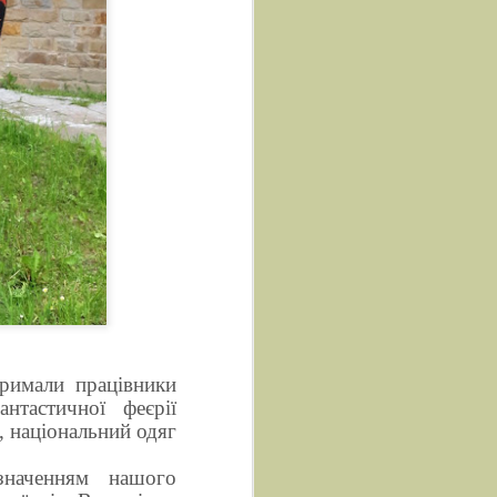
тримали працівники
антастичної феєрії
, національний одяг
значенням нашого