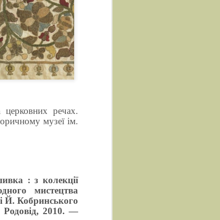
а церковних речах.
торичному музеї ім.
ивка : з колекції
дного мистецтва
і Й. Кобринського
 Родовід, 2010. —