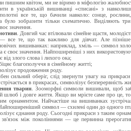
ли пишним квітом, ми не віримо в міфологію жалобнос
нти в українській вишиванці «списані» з навколиш
полотні все те, що бачили навколо: сонце, рослини,
 було зобразити тільки схематично. Виділяють три 
воє значення.
мотиви
. Довгий час втілювали сімейне щастя, молодіст
— все те, що так важливо для дівчат. Але пізніше
оловічих вишиванках: наприклад, хміль — символ хол
а є своє значення. Найпоширеніші з них використовуют
«Вільні кольори 2026» ТОХМ
 від злого слова і лихого ока;
біцяє благополуччя в сімейному житті;
волізує продовження роду.
бен сильний оберіг, слід звернути увагу на прикраси
устрічається в прикрасах, символізує безперервність жи
ення тварин
. Зооморфні символи вишивали, щоб за
 шлюб і довге життя. Якщо ви мрієте саме про це, т
им орнаментом. Найчастіше на вишиванках зустрічали
 Найпоширеніший символ — схилені один до одного пт
волізує єднання роду. Сьогодні прикраси з таким орна
зв'язок між поколіннями — це первинна прерогати