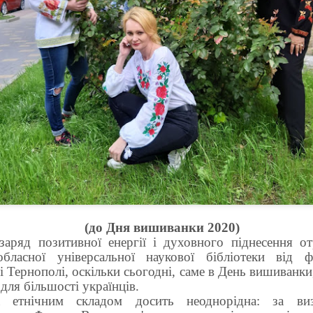
(до Дня вишиванки 2020)
аряд позитивної енергії і духовного піднесення о
обласної універсальної наукової бібліотеки від ф
і Тернополі, оскільки сьогодні, саме в День вишиванки
 для більшості українців.
а етнічним складом досить неоднорідна: за ви