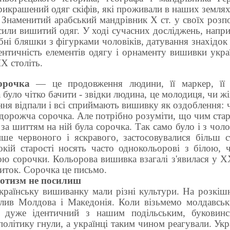
икрашений одяг скіфів, які проживали в наших землях в
 е. Знаменитий арабський мандрівник X ст. у своїх роз
осили вишитий одяг. У ході сучасних досліджень, напр
ібні бляшки з фігурками чоловіків, датування знахідок 
ентичність елементів одягу і орнаменту вишивки укр
X століть.
орочка
— це продовження людини, її маркер, її 
уло чітко бачити - звідки людина, це молодиця, чи жін
нання відпали і всі сприймають вишивку як оздоблення:
 дорожча сорочка. Але потрібно розуміти, що чим ста
а шиттям на ній була сорочка. Так само було і з чол
ше червоного і яскравого, застосовувалися більш с
окій старості носять часто однокольорові з білою,
ою сорочки. Кольорова вишивка взагалі з'явилася у X
иток. Сорочка це письмо.
отизм не посилиш
країнську вишиванку мали різні культури. На розкішн
лив Молдова і Македонія. Коли візьмемо молдавськ
н дуже ідентичний з нашим подільським, буковинс
політику гнули, а українці таким чином реагували. Укр