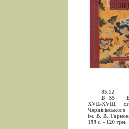
85.12
В 55
XVII
-
XVIII
сто
Чернігівського
ім. В. В. Тарнов
199 с. - 120 грн.