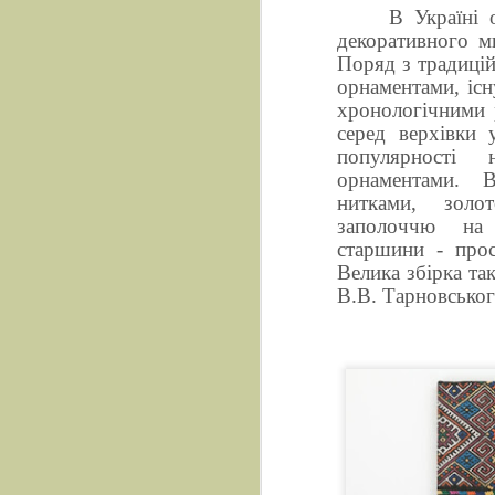
В Україні 
декоративного м
Поряд з традиці
орнаментами, іс
хронологічними 
серед верхівки у
популярності 
орнаментами. 
нитками, золо
заполоччю на 
старшини - прос
Велика збірка та
В.В. Тарновськог