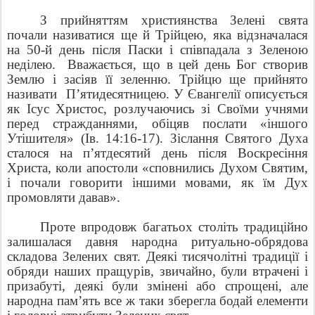
З прийняттям християнства Зелені свята
почали називатися ще й Трійцею, яка відзначалася
на 50-й день після Паски і співпадала з Зеленою
неділею. Вважається, що в цей день Бог створив
Землю і засіяв її зеленню. Трійцю ще прийнято
називати П’ятидесятницею. У Євангелії описується
як Ісус Христос, розлучаючись зі Своїми учнями
перед стражданнями, обіцяв послати «іншого
Утішителя» (Ів. 14:16-17). Зіслання Святого Духа
сталося на п’ятдесятий день після Воскресіння
Христа, коли апостоли «сповнились Духом Святим,
і почали говорити іншими мовами, як їм Дух
промовляти давав».
Проте впродовж багатьох століть традиційно
залишалася давня народна ритуально-обрядова
складова Зелених свят. Деякі тисячолітні традиції і
обряди наших пращурів, звичайно, були втрачені і
призабуті, деякі були змінені або спрощені, але
народна пам’ять все ж таки зберегла бодай елементи