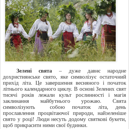
Зелені свята
– дуже давнє народне
дохристиянське свято, яке символізує остаточний
прихід літа. Це завершення весняного і початок
літнього календарного циклу. В основі Зелених свят
тисячі років лежали культ рослинності і магія
заклинання майбутнього урожаю. Свята
символізують собою початок літа, день
прославлення процвітаючої природи, найзеленіше
свято у році! Люди несуть додому святкові букети,
щоб прикрасити ними свої будинки.