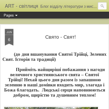
ART - світлиця
Блог відділу літератури з мистецтва Тернопільської обласної універсальної наукової бібліотеки
Pages
JUN
Свято - Свят!
6
(до дня вшанування Святої Трійці, Зелених
Свят. Історія та традиції)
Прийміть найщиріші побажання з нагоди
величного християнського свята – Святої
Трійці! Нехай цього дня разом із запашною
зеленню в наші домівки входить мир, злагода і
Божа благодать.
Людські серця наповнюються
добром, щирістю та душевним теплом!