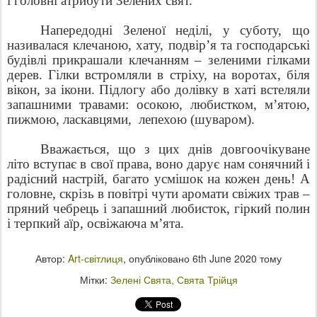
і головні атрибути Зелених свят.
Напередодні Зеленої неділі, у суботу, що
називалася клечаною, хату, подвір’я та господарські
будівлі прикрашали клечанням – зеленими гілками
дерев. Гілки встромляли в стріху, на воротах, біля
вікон, за ікони. Підлогу або долівку в хаті встеляли
запашними травами: осокою, любистком, м’ятою,
пижмою, ласкавцями, лепехою (шуваром).
Вважається, що з цих днів довгоочікуване
літо вступає в свої права, воно дарує нам сонячний і
радісний настрій, багато усмішок на кожен день! А
головне, скрізь в повітрі чути аромати свіжих трав –
пряний чебрець і запашний любисток, гіркий полин
і терпкий аїр, освіжаюча м’ята.
Автор:
Art-світлиця
, опубліковано
6th June 2020
тому
Мітки:
Зелені Свята
Свята Трійця