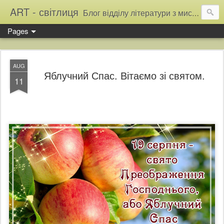
ART - світлиця
Блог відділу літератури з мистецтва Тернопільської обласної універсальної наукової бібліотеки
Pages
AUG
Яблучний Спас. Вітаємо зі святом.
11