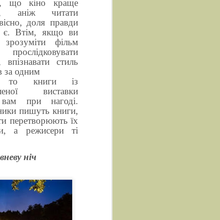
е, що кіно краще
ся, аніж читати
вісно, доля правди
 є. Втім, якщо ви
е зрозуміти фільм
 прослідковувати
ї, впізнавати стиль
 за о
дним
, то книги із
вленої виставки
 вам при нагоді.
ики пишуть книги,
ти перетворюють їх
и, а режисери ті
неву ніч