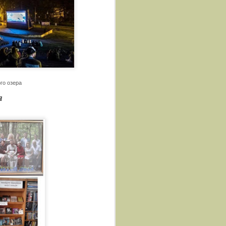
го озера
я