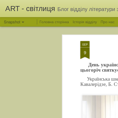
ART - світлиця
Блог відділу літератури 
Snapshot
Головна сторінка
Історія відділу
Про нас
SEP
9
День українс
цьогоріч святку
Українська школа
Кавалерідзе, Б. 
Вітання з Яблучним Спасом
Людина, яка зберегла 