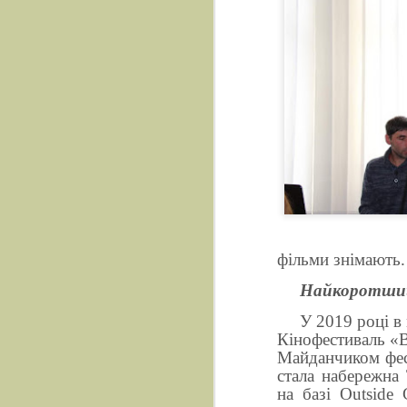
фільми знімають.
Найкоротший к
У 2019 році в м
Кінофестиваль «В
М
айданчиком фе
стала набережна 
на базі Outside 