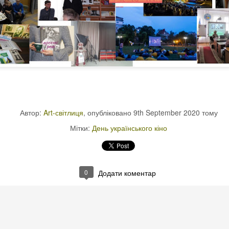
Автор:
Art-світлиця
, опубліковано
9th September 2020
тому
Мітки:
День українського кіно
0
Додати коментар