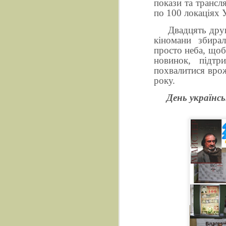
покази та
трансл
по 100 локаціях У
Двадцять другий
кіномани збирал
просто неба, щоб
новинок, підтр
похвалитися вро
року.
День українсь