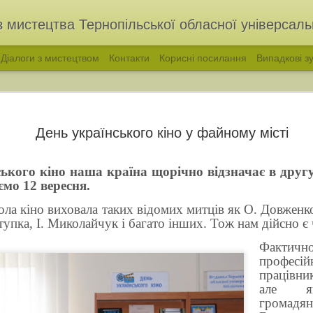
з мистецтва Тернопільської обласної універсальн
Діалоги з мистецтвом
Контакти
Корисні посилання
Випадкові зу
День українського кіно у файному місті
ького кіно наша країна щорічно відзначає в другу
ємо 12 вересня.
 кіно виховала таких відомих митців як О. Довженко
Ступка, І. Миколайчук і багато інших. Тож нам дійсно є
Ф
акти
ч
голос української народної пісні. Філарет Колесса
«ВІДЛУННЯ ПОКОЛ
профе
працівни
але як
громадян