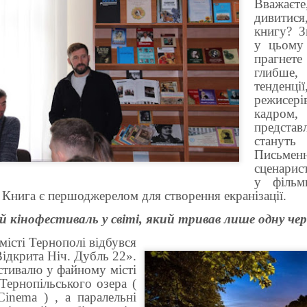
Вважаєт
дивити
кни
гу? З
у цьому
прагнет
глибше,
тенденці
режисерів
кадром
предста
стануть
Письменн
сценарис
у фільм
 Книга є першоджерелом для створення екранізації.
інофестиваль у світі, який тривав лише одну черв
істі Тернополі відбувся
ідкрита Ніч
. Дубль 22».
стивалю у файному місті
Тернопільського озера (
Cinema ) , а паралельні