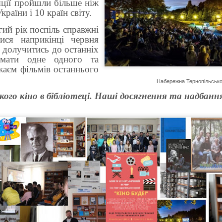
яції пройшли більше ніж
країни і 10 країн світу.
 рік поспіль справжні
ися наприкінці червня
 долучитись до останніх
имати одне одного та
жаєм фільмів останнього
Набережна Тернопільсько
кого кіно в бібліотеці. Наші досягнення та надбанн