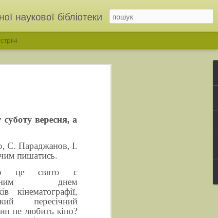
ої наукової бібліотеки
стрічі
 суботу вересня, а
, С. Параджанов, І.
 чим пишатись.
но
це свято є
ІНЬ»: у бібліотеці відкрили родинну виставку родини Дмітрухів
сійним днем
ків кінематографії,
ий пересічний
ин не любить кіно?