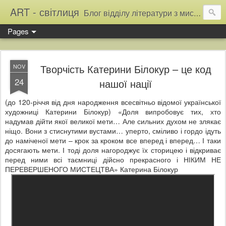
ART - світлиця
Блог відділу літератури з мистецтва Тернопільської обласної універсальної наукової бібліотеки
Pages
Творчість Катерини Білокур – це код
NOV
24
нашої нації
(до 120-річчя від дня народження всесвітньо відомої української
художниці Катерини Білокур) «Доля випробовує тих, хто
надумав дійти якої великої мети… Але сильних духом не злякає
ніщо. Вони з стиснутими вустами… уперто, сміливо і гордо ідуть
до наміченої мети – крок за кроком все вперед і вперед… І таки
досягають мети. І тоді доля нагороджує їх сторицею і відкриває
перед ними всі таємниці дійсно прекрасного і НІКИМ НЕ
ПЕРЕВЕРШЕНОГО МИСТЕЦТВА» Катерина Білокур