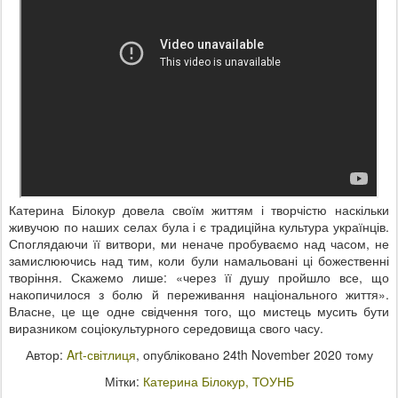
Катерина Білокур довела своїм життям і творчістю наскільки
живучою по наших селах була і є традиційна культура українців.
Споглядаючи її витвори, ми неначе пробуваємо над часом, не
замислюючись над тим, коли були намальовані ці божественні
творіння. Скажемо лише: «через її душу пройшло все, що
накопичилося з болю й переживання національного життя».
Власне, це ще одне свідчення того, що мистець мусить бути
виразником соціокультурного середовища свого часу.
Автор:
Art-світлиця
, опубліковано
24th November 2020
тому
Мітки:
Катерина Білокур
ТОУНБ