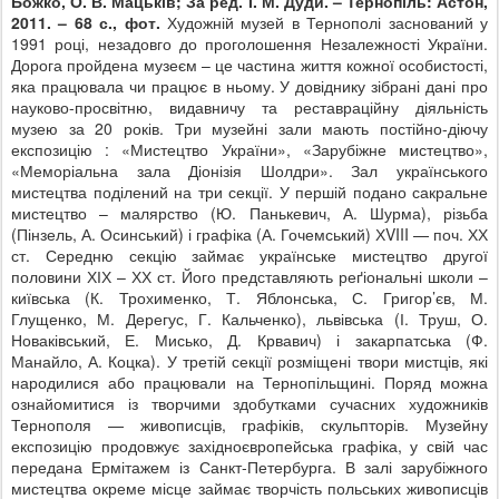
Божко, О. В. Мацьків; За ред. І. М. Дуди. – Тернопіль: Астон,
2011. – 68 с., фот.
Художній музей в Тернополі заснований у
1991 році, незадовго до проголошення Незалежності України.
Дорога пройдена музеєм – це частина життя кожної особистості,
яка працювала чи працює в ньому. У довіднику зібрані дані про
науково-просвітню, видавничу та реставраційну діяльність
музею за 20 років. Три музейні зали мають постійно-діючу
експозицію : «Мистецтво України», «Зарубіжне мистецтво»,
«Меморіальна зала Діонізія Шолдри». Зал українського
мистецтва поділений на три секції. У першій подано сакральне
мистецтво – малярство (Ю. Панькевич, А. Шурма), різьба
(Пінзель, А. Осинський) і графіка (А. Гочемський) ХVIII — поч. ХХ
ст. Середню секцію займає українське мистецтво другої
половини ХІХ – ХХ ст. Його представляють реґіональні школи –
київська (К. Трохименко, Т. Яблонська, С. Григор’єв, М.
Глущенко, М. Дерегус, Г. Кальченко), львівська (І. Труш, О.
Новаківський, Е. Мисько, Д. Крвавич) і закарпатська (Ф.
Манайло, А. Коцка). У третій секції розміщені твори мистців, які
народилися або працювали на Тернопільщині. Поряд можна
ознайомитися із творчими здобутками сучасних художників
Тернополя — живописців, графіків, скульпторів. Музейну
експозицію продовжує західноєвропейська графіка, у свій час
передана Ермітажем із Санкт-Петербурга. В залі зарубіжного
мистецтва окреме місце займає творчість польських живописців