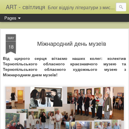
ART - світлиця
Блог відділу літератури з мистецтва Тернопільської обласної універсальної наукової бібліотеки
Pages
MAY
Міжнародний день музеїв
18
Від щирого серця вітаємо наших колег: колектив
Тернопільського обласного краєзнавчого музею та
Тернопільського обласного художнього музею з
Міжнародним днем музеїв!