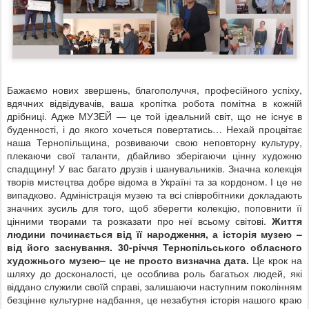
Бажаємо нових звершень, благополуччя, професійного успіху,
вдячних відвідувачів, ваша кропітка робота помітна в кожній
дрібниці. Адже МУЗЕЙ — це той ідеальний світ, що не існує в
буденності, і до якого хочеться повертатись… Нехай процвітає
наша Тернопільщина, розвиваючи свою неповторну культуру,
плекаючи свої таланти, дбайливо зберігаючи цінну художню
спадщину! У вас багато друзів і шанувальників. Значна колекція
творів мистецтва добре відома в Україні та за кордоном. І це не
випадково. Адміністрація музею та всі співробітники докладають
значних зусиль для того, щоб зберегти колекцію, поповнити її
цінними творами та розказати про неї всьому світові.
Життя
людини починається від її народження, а історія музею –
від його заснування. 30-річчя Тернопільського обласного
художнього музею– це не просто визначна дата.
Це крок на
шляху до досконалості, це особлива роль багатьох людей, які
віддано служили своїй справі, залишаючи наступним поколінням
безцінне культурне надбання, це незабутня історія нашого краю