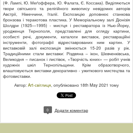
(Ф. Лампі, Ю. Меґоффера, Ю. Фалата, Є. Коссака). Виділяються
твори світського та релігійного живопису невідомих авторів
Австрії, Німеччини, Італії. Експозицію доповнює станкова
бронзова і теракотова пластика. У Меморіальному залі Діонізія
Шолдри (1925—1995) - мистця і реставратора із Нью-Йорку,
уродженця Тернополя, представлені для огляду картини,
особисті речі, документи, каталоги виставок, реставраційні
інструменти, фотографії відреставрованих ним картин. У
виставковій залі експозиція змінюється 15-20 разів у рік.
Традиційними стали виставки: Різдвяна – ікон, Шевченківська,
Великодня – писанок і листівок, «Творчість юних» — робіт учнів
художніх шкіл Тернопільщини. Крім образотворчого,
влаштовуються виставки декоративно - ужиткового мистецтва та
фотовиставки.
Автор:
Art-світлиця
, опубліковано
18th May 2021
тому
0
Додати коментар