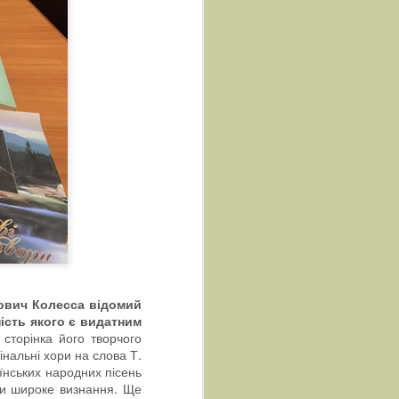
ович Колесса відомий
ність якого є видатним
 сторінка його творчого
нальні хори на слова Т.
їнських народних пісень
ули широке визнання. Ще