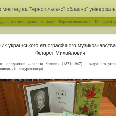
з мистецтва Тернопільської обласної універсальн
Діалоги з мистецтвом
Контакти
Корисні посилання
Випадкові зу
ик українського етнографічного музикознавства
Філарет Михайлович
ня народження Філарета Колесси (1871-1947) – видатного укра
навця, літературознавця)
голос української народної пісні. Філарет Колесса
«ВІДЛУННЯ ПОКОЛ