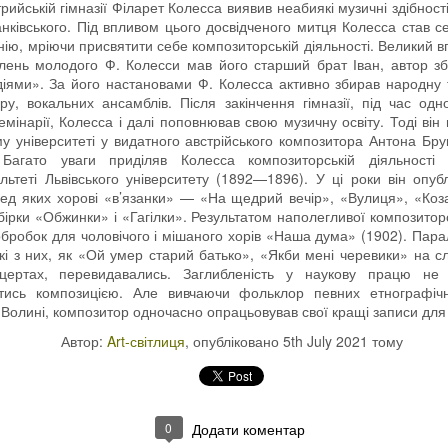
рийській гімназії Філарет Колесса виявив неабиякі музичні здібності
ківського. Під впливом цього досвідченого митця Колесса став се
нію, мріючи присвятити себе композиторській діяльності. Великий в
лень молодого Ф. Колесси мав його старший брат Іван, автор збі
діями». За його настановами Ф. Колесса активно збирав народну 
ру, вокальних ансамблів. Після закінчення гімназії, під час од
семінарії, Колесса і далі поповнював свою музичну освіту. Тоді він
му університеті у видатного австрійського композитора Антона Брук
 Багато уваги приділяв Колесса композиторській діяльност
ьтеті Львівського університету (1892—1896). У ці роки він опуб
ред яких хорові «в’язанки» — «На щедрий вечір», «Вулиця», «Коз
бірки «Обжинки» і «Гагілки». Результатом наполегливої композиторс
обробок для чоловічого і мішаного хорів «Наша дума» (1902). Пар
акі з них, як «Ой умер старий батько», «Якби мені черевики» на с
цертах, перевидавались. Заглибленість у наукову працю не
тись композицією. Але вивчаючи фольклор певних етнографічн
і Волині, композитор одночасно опрацьовував свої кращі записи для
Автор:
Art-світлиця
, опубліковано
5th July 2021
тому
0
Додати коментар