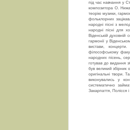
під час навчання у Ст
композитора О. Нижан
теорію музики, гармо
фольклорних зацікав
народні пісні з мело
народні пісні для хо
Віденській духовній 
гармонії у Віденсько
вистави, концерти.
філософському факул
народних пісень, се
готував до видання з
був великий збірник 
оригінальні твори. Т
виконувались у кон
систематично займа
Закарпаття, Полісся 