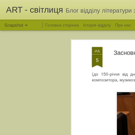
ART - світлиця
Блог відділу літератури 
Snapshot
Головна сторінка
Історія відділу
Про нас
Засновн
JUL
5
(до 150-річчя від д
композитора, музикоз
Вітання з Яблучним Спасом
Людина, яка зберегла 