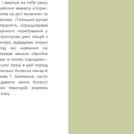
 і звернув на себе увагу
рйозно вивчати історію,
плив на ріст музичних та
рника «Галицько-руські
творчість, опрацьовував
норічного перебування у
 прослухав цикл лекцій з
нера, відвідував оперні
і під час навчання на
лікував чимало обробок
аки в піснях народних»,
ької праці в цей період
алельно Колесса писав й
лова Т. Шевченка, часто
 давала змоги Колессі
их територій, зокрема
 хору.