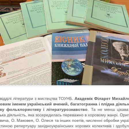
відділі літератури з мистецтва ТОУНБ.
Академік Філарет Михайл
товим іменем український вчений, багатогранна і плідна діяль
ьку фольклористику і літературознавство
. Та не менш цікава
ка діяльність, яка зосередилась переважно в хоровому жанрі. Оригі
ича, О. Маковея, О. Олеся та інших поетів, численні обробки укра
стиною репертуару західноукраїнських хорових колективів і здоб