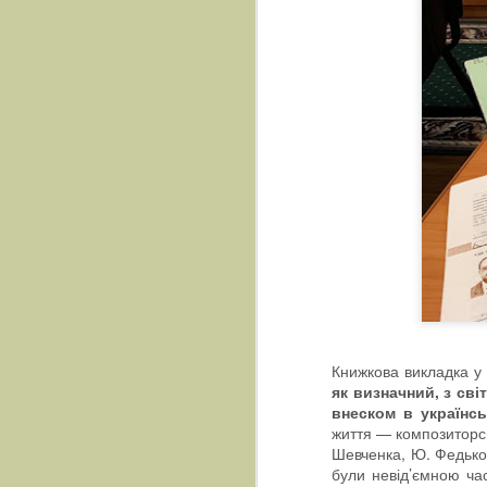
Книжкова викладка у 
як визначний, з сві
внеском в українс
життя — композиторсь
Шевченка, Ю. Федьков
були невід’ємною ча