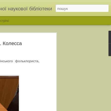
ої наукової бібліотеки
стрічі
. Колесса
їнського фольклориста,
ІНЬ»: у бібліотеці відкрили родинну виставку родини Дмітрухів