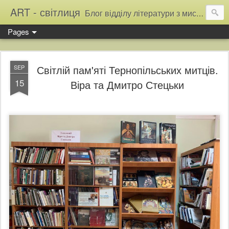
ART - світлиця
Блог відділу літератури з мистецтва Тернопільської обласної універсальної наукової бібліотеки
Pages
Світлій пам'яті Тернопільських митців.
SEP
15
Віра та Дмитро Стецьки