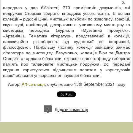
о,
передала у дар бібліотеці 770 примірників документів, які
подружжя Стецьків збирало впродовж усього життя. В основі
колекції – рідкісні цінні, мистецькі альбоми по живопису, графіці,
скульптурі, архітектурі, декоративно –ужитковому мистецтву та
мистецька періодика (журнали «Музейний провулок»,
«Артанія»). Тематика літератури, представленої в колекції,
надзвичайно різнобарвна: від художньої до історичної,
філософської. Найбільшу частину колекції звичайно займає
література по мистецтву. Безумовно, колекція Віри та Дмитра
Стецьків є гордістю бібліотеки, окрасою нашого фонду і зберігає
пам'ять про талановите мистецьке подружжя. Всі передані
видання користуються підвищеним попитом у користувачів
нашої обласної універсальної наукової бібліотеки.
Автор:
Art-світлиця
, опубліковано
15th September 2021
тому
0
Додати коментар