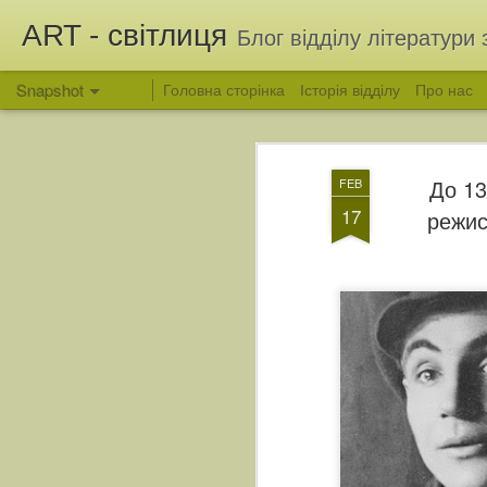
ART - світлиця
Блог відділу літератури 
Snapshot
Головна сторінка
Історія відділу
Про нас
До 13
FEB
17
режис
Вітання з Яблучним Спасом
Людина, яка зберегла 