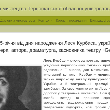
з мистецтва Тернопільської обласної універсальн
Діалоги з мистецтвом
Контакти
Корисні посилання
Випадкові зу
5-річчя від дня народження Леся Курбаса, укра
ера, актора, драматурга, засновника театру «Б
Лесь Курбас – ключова постать минул
усвідомив першопричину головних проб
радикально її оновив, дав можливість
культурний контекст.
Курбас – людина
тільки широкому загалу культуролог
України, а й театральній громаді
голос української народної пісні. Філарет Колесса
«ВІДЛУННЯ ПОКОЛ
зарубіжжя. За своє коротке життя Лесь 
доробок у театральне мистецтво. Нові ф
засоби, методи та принципи сцені
методологія, віддзеркалення прав
театральних підмурках, нові форми д