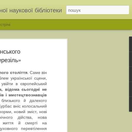
ої наукової бібліотеки
стрічі
їнського
ерезіль»
ого століття
. Саме він
лем української сцени,
 увійти в європейський
, відома сьогодні не
ів і мистецтвознавців
близького й далекого
ІНЬ»: у бібліотеці відкрили родинну виставку родини Дмітрухів
Курбас вніс колосальний
орми, новий зміст, нові
чного дійства, нова
ди життя й смерті на
уховного перевтілення