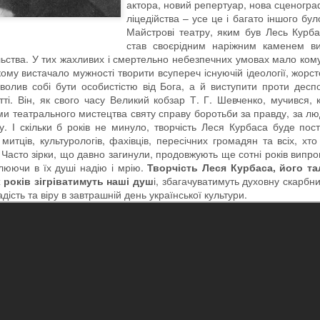
актора, новий репертуар, нова сценогра
ліцедійства – усе це і багато іншого б
Майстрові театру, яким був Лесь Курба
став своєрідним наріжним каменем в
ільства. У тих жахливих і смертельно небезпечних умовах мало ко
му вистачало мужності творити всупереч існуючій ідеології, жорсто
зволив собі бути особистістю від Бога, а й виступити проти дес
тті. Він, як свого часу Великий кобзар Т. Г. Шевченко, мучився, 
 театрального мистецтва святу справу боротьби за правду, за людин
у. І скільки б років не минуло, творчість Леся Курбаса буде пос
митців, культурологів, фахівців, пересічних громадян та всіх, хт
. Часто зірки, що давно загинули, продовжують ще сотні років випр
ілюючи в їх душі надію і мрію.
Творчість Леся Курбаса, його та
років зігріватимуть наші душ
і, збагачуватимуть духовну скарбн
дість та віру в завтрашній день української культури.