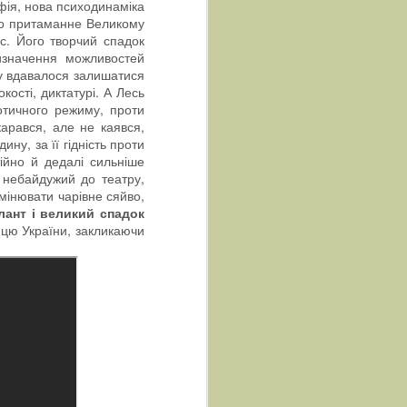
фія, нова психодинаміка
уло притаманне Великому
с. Його творчий спадок
изначення можливостей
му вдавалося залишатися
кості, диктатурі. А Лесь
потичного режиму, проти
карався, але не каявся,
у, за її гідність проти
тійно й дедалі сильніше
о небайдужий до театру,
омінювати чарівне сяйво,
лант і великий спадок
ицю України, закликаючи