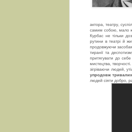
актора, театру, сусп
самим собою, мало ко
Курбас не тільки до
рутини в театрі й жи
продовжуючи засобами
тиранії та деспотизм
притягувати до себе 
мистецтва, творчості
зігріваючи людей, ут
упродовж тривалих 
людей сіяти добро, ра