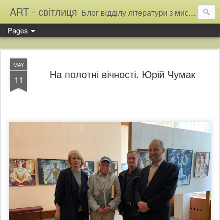
ART - світлиця
Блог відділу літератури з мистецтва Тернопільської обласної універсальної наукової бібліотеки
Pages
MAY
На полотні вічності. Юрій Чумак
11