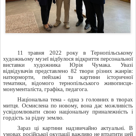
11 травня 2022 року в Тернопільському
художньому музеї відбулося відкриття персональної
виставки художника Юрія Чумака. Увазі
відвідувачів представлено 82 твори різних жанрів:
натюрморти, пейзажі та картини історичної
тематики, відомого тернопільського живописця-
монументаліста, графіка, педагога.
Національна тема - одна з головних в творах
митця. Осмислена по новому, вона дає можливість
усвідомлювати свою національну приналежність і
гордість за рідну землю.
Зараз ці картини надзвичайно актуальні. В
умовах російської окупації важливо не втратити цей