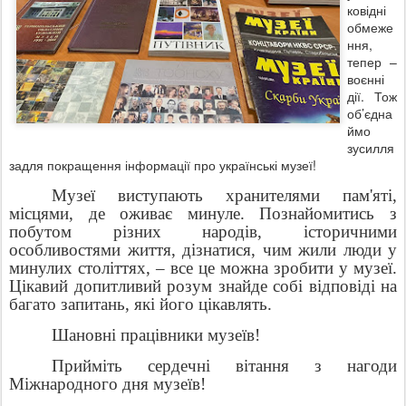
ковідні
обмеже
ння,
тепер –
воєнні
дії. Тож
об’єдна
ймо
зусилля
задля покращення інформації про українські музеї!
Музеї виступають хранителями пам'яті,
місцями, де оживає минуле. Познайомитись з
побутом різних народів, історичними
особливостями життя, дізнатися, чим жили люди у
минулих століттях, – все це можна зробити у музеї.
Цікавий допитливий розум знайде собі відповіді на
багато запитань, які його цікавлять.
Шановні працівники музеїв!
Прийміть сердечні вітання з нагоди
Міжнародного дня музеїв!