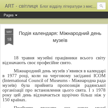
ART - світлиця
Блог відділу літератури з мистецтва Тернопільської обласної універсальної наукової бібліотеки
Pages
Подія календаря: Міжнародний день
MAY
18
музеїв
18 травня музейні працівники всього світу
відзначають своє професійне свято.
Міжнародний день музеїв з’явився в календарі
в 1977 році, коли на черговому засіданні ICOM
(International Council of Museums - Міжнародна рада
музеїв) була прийнята пропозиція радянської
організації про встановлення цього свята. І з 1978
року цей день відзначається щорічно більш ніж у
150 країнах.
Прийнято вважати, що через музеї