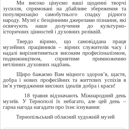
Ми високо цінуємо ваші щоденні творчі
зусилля, спрямовані на дбайливе збереження та
популяризацію самобутнього спадку рідного
народу. Музеї є безцінними джерелами пізнання, які
освячують наше долучення до культурно-
історичних цінностей і духовних реліквій.
Твердо віримо, що самовіддана праця
музейних працівників – вірних служителів часу і
надалі вирізнятиметься високим професіоналізмом,
подвижництвом, сприятиме примноженню
нетлінних духовних надбань.
Щиро бажаємо Вам міцного здоров’я, щастя,
добра і нових професійних та життєвих успіхів в
ім’я утвердження високих ідеалів добра і краси!
18 травня відзначають Міжнародний день
музеїв. У Тернополі їх небагато, але цей день –
гарна нагода нагадати про їхнє існування:
Тернопільський обласний художній музей