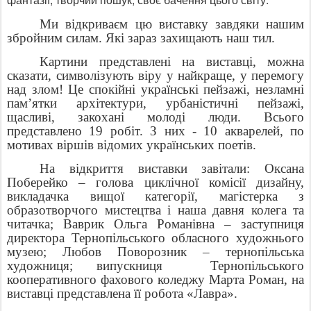
Ми відкриваєм цю виставку завдяки нашим
збройним силам. Які зараз захищають наш тил.
Картини представлені на виставці, можна
сказати, символізують віру у найкраще, у перемогу
над злом! Це спокійні українські пейзажі, незламні
пам’ятки архітектури, урбаністичні пейзажі,
щасливі, закохані молоді люди. Всього
представлено 19 робіт. З них - 10 акварелей, по
мотивах віршів відомих українських поетів.
На відкриття виставки завітали: Оксана
Поберейко – голова циклічної комісії дизайну,
викладачка вищої категорії, магістерка з
образотворчого мистецтва і наша давня колега та
читачка; Ваврик Ольга Романівна – заступниця
директора Тернопільського обласного художнього
музею; Любов Поворозник – тернопільська
художниця; випускниця
Тернопільського
кооперативного фахового коледжу Марта Роман, на
виставці представлена її робота «Лавра».