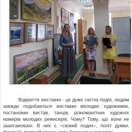
Відкриття виставки - це дуже світла подія, людям
завжди подобаються виставки молодих художників,
постановки вистав, танців, різноманітних художніх
номерів молодих режисерів. Чому? Тому, що вони не
заангажовані. В них є «свіжий подих», політ думки,
фантазії, творчий пошук, своє бачення цього світу.