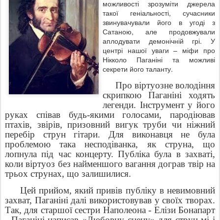
можливості зрозуміти джерела
такої геніальності, сучасники
звинувачували його в угоді з
Сатаною, але продовжували
аплодувати демонічній грі. У
центрі нашої уваги – міфи про
Нікколо Паганіні та можливі
секрети його таланту.
Про віртуозне володіння
скрипкою Паганіні ходять
легенди. Інструмент у його
руках співав будь-якими голосами, пародіював
птахів, звірів, призовний вигук труби чи ніжний
перебір струн гітари. Для виконавця не була
проблемою така несподіванка, як струна, що
лопнула під час концерту. Публіка була в захваті,
коли віртуоз без найменшого вагання дограв твір на
трьох струнах, що залишилися.
Цей прийом, який привів публіку в невимовний
захват, Паганіні далі використовував у своїх творах.
Так, для старшої сестри Наполеона - Елізи Бонапарт
- Паганіні написав «Любовну сцену» для струн мі і