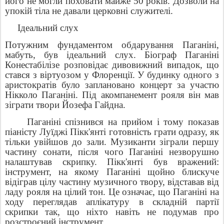
його не могли поховати майже 50 років. Дозволи на
упокій тіла не давали церковні служителі.
Ідеальний слух
Потужним фундаментом обдарування Паганіні,
мабуть, був ідеальний слух. Біограф Паганіні
Конестабілізе розповідає дивовижний випадок, що
стався з віртуозом у Флоренції. У будинку одного з
аристократів було заплановано концерт за участю
Нікколо Паганіні. Під акомпанемент рояля він мав
зіграти твори Йозефа Гайдна.
Паганіні спізнився на прийом і тому показав
піаністу Луїджі Пікк'янті готовність грати одразу, як
тільки увійшов до зали. Музиканти зіграли першу
частину сонати, після чого Паганіні незворушно
налаштував скрипку. Пікк'янті був вражений:
інструмент, на якому Паганіні щойно блискуче
відіграв цілу частину музичного твору, відставав від
ладу рояля на цілий тон. Це означає, що Паганіні на
ходу переглядав аплікатуру в складній партії
скрипки так, що ніхто навіть не подумав про
розстроєний інструмент.