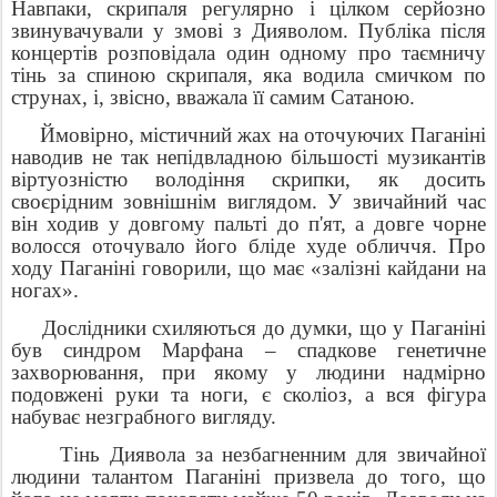
Навпаки, скрипаля регулярно і цілком серйозно
звинувачували у змові з Дияволом. Публіка після
концертів розповідала один одному про таємничу
тінь за спиною скрипаля, яка водила смичком по
струнах, і, звісно, ​​вважала її самим Сатаною.
Ймовірно, містичний жах на оточуючих Паганіні
наводив не так непідвладною більшості музикантів
віртуозністю володіння скрипки, як досить
своєрідним зовнішнім виглядом. У звичайний час
він ходив у довгому пальті до п'ят, а довге чорне
волосся оточувало його бліде худе обличчя. Про
ходу Паганіні говорили, що має «залізні кайдани на
ногах».
Дослідники схиляються до думки, що у Паганіні
був синдром Марфана – спадкове генетичне
захворювання, при якому у людини надмірно
подовжені руки та ноги, є сколіоз, а вся фігура
набуває незграбного вигляду.
Тінь Диявола за незбагненним для звичайної
людини талантом Паганіні призвела до того, що