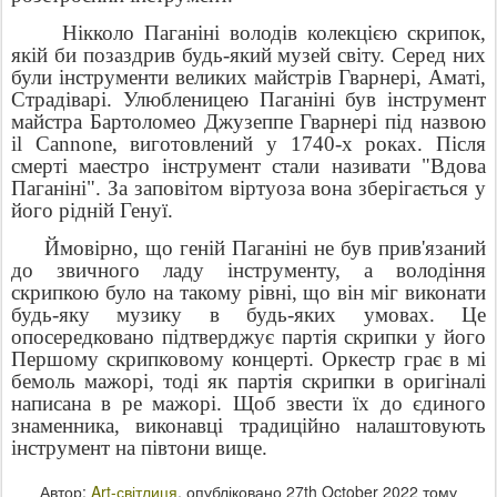
Нікколо Паганіні володів колекцією скрипок,
якій би позаздрив будь-який музей світу. Серед них
були інструменти великих майстрів Гварнері, Аматі,
Страдіварі. Улюбленицею Паганіні був інструмент
майстра Бартоломео Джузеппе Гварнері під назвою
il Cannone, виготовлений у 1740-х роках. Після
смерті маестро інструмент стали називати "Вдова
Паганіні". За заповітом віртуоза вона зберігається у
його рідній Генуї.
Ймовірно, що геній Паганіні не був прив'язаний
до звичного ладу інструменту, а володіння
скрипкою було на такому рівні, що він міг виконати
будь-яку музику в будь-яких умовах. Це
опосередковано підтверджує партія скрипки у його
Першому скрипковому концерті. Оркестр грає в мі
бемоль мажорі, тоді як партія скрипки в оригіналі
написана в ре мажорі. Щоб звести їх до єдиного
знаменника, виконавці традиційно налаштовують
інструмент на півтони вище.
Автор:
Art-світлиця
, опубліковано
27th October 2022
тому