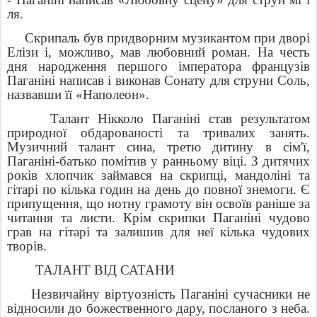
ля.
Скрипаль був придворним музикантом при дворі
Елізи і, можливо, мав любовний роман. На честь
дня народження першого імператора французів
Паганіні написав і виконав Сонату для струни Соль,
назвавши її «Наполеон».
Талант Нікколо Паганіні став результатом
природної обдарованості та тривалих занять.
Музичний талант сина, третю дитину в сім'ї,
Паганіні-батько помітив у ранньому віці. З дитячих
років хлопчик займався на скрипці, мандоліні та
гітарі по кілька годин на день до повної знемоги. Є
припущення, що нотну грамоту він освоїв раніше за
читання та листи. Крім скрипки Паганіні чудово
грав на гітарі та залишив для неї кілька чудових
творів.
ТАЛАНТ ВІД САТАНИ
Незвичайну віртуозність Паганіні сучасники не
відносили до божественного дару, посланого з неба.