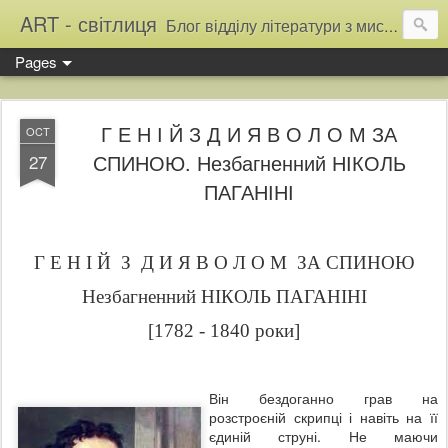
ART - світлиця
Блог відділу літератури з мистецтва Тернопільської обласної універсальної наукової бібліотеки
Pages
Г Е Н І Й З Д И Я В О Л О М ЗА
OCT
СПИНОЮ. Незбагненний НІКОЛЬ
27
ПАГАНІНІ
Г Е Н І Й
З
Д И Я В О Л О М ЗА СПИНОЮ
Незбагненний НІКОЛЬ ПАГАНІНІ
[1782 - 1840 роки]
Він бездоганно грав на
розстроєній скрипці і навіть на її
єдиній струні. Не маючи