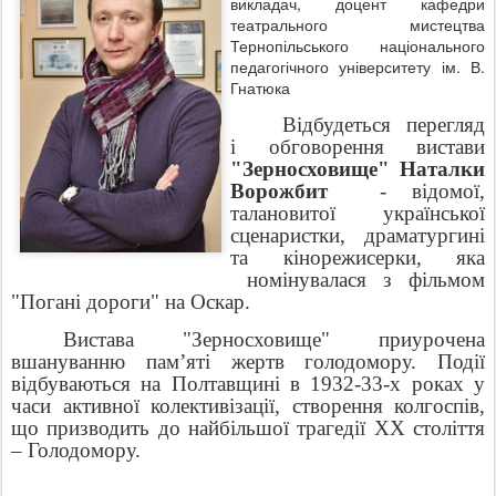
викладач, доцент кафедри
театрального мистецтва
Тернопільського національного
педагогічного університету ім. В.
Гнатюка
Відбудеться перегляд
і обговорення вистави
"Зерносховище" Наталки
Ворожбит
- відомої,
талановитої української
сценаристки, драматургині
та кінорежисерки, яка
номінувалася з фільмом
"Погані дороги" на Оскар.
Вистава "Зерносховище" приурочена
вшануванню пам’яті жертв голодомору. Події
відбуваються на Полтавщині в 1932-33-х роках у
часи активної колективізації, створення колгоспів,
що призводить до найбільшої трагедії ХХ століття
– Голодомору.