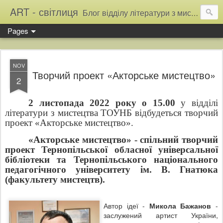
ART - світлиця
Блог відділу літератури з мистецтва Тернопільської обласної універсальної наукової бібліотеки
Pages
NOV
Творчий проект «Акторське мистецтво»
2
2 листопада 2022 року о 15.00
у відділі
літератури з мистецтва ТОУНБ відбудеться творчий
проект «Акторське мистецтво».
«Акторське мистецтво» - спільний творчий
проект Тернопільської обласної універсальної
бібліотеки та Тернопільського національного
педагогічного університету ім. В. Гнатюка
(факультету мистецтв).
Автор ідеї -
Микола Бажанов
-
заслужений артист України,