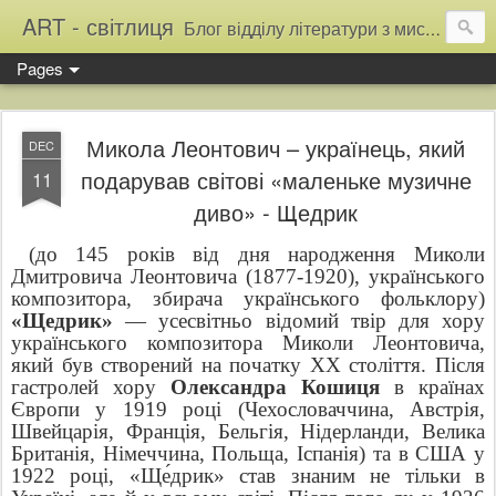
ART - світлиця
Блог відділу літератури з мистецтва Тернопільської обласної універсальної наукової бібліотеки
Pages
Микола Леонтович – українець, який
DEC
подарував світові «маленьке музичне
11
диво» - Щедрик
(до 145 років від дня народження Миколи
Дмитровича Леонтовича (1877-1920), українського
композитора, збирача українського фольклору)
«Щедрик»
— усесвітньо відомий твір для хору
українського композитора Миколи Леонтовича,
який був створений на початку XX століття. Після
гастролей хору
Олександра Кошиця
в країнах
Європи у 1919 році (Чехословаччина, Австрія,
Швейцарія, Франція, Бельгія, Нідерланди, Велика
Британія, Німеччина, Польща, Іспанія) та в США у
1922 році, «Ще́дрик» став знаним не тільки в