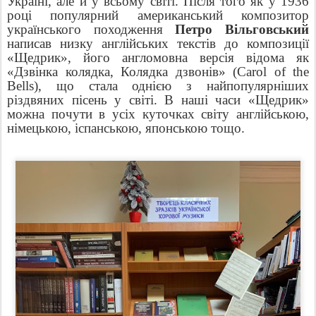
Україні, але й у всьому світі. Після того як у 1936
році популярний американський композитор
українського походження
Петро Вільговський
написав низку англійських текстів до композиції
«Щедрик», його англомовна версія відома як
«Дзвінка колядка, Колядка дзвонів» (Carol of the
Bells), що стала однією з найпопулярніших
різдвяних пісень у світі. В наші часи «Щедрик»
можна почути в усіх куточках світу англійською,
німецькою, іспанською, японською тощо.