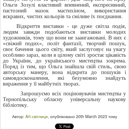
Ольги Зозулі властивий впевнений, експресивний,
пастозний мазок мастихіном, використання
яскравих, чистих кольорів та сміливе їх поєднання.
Відкриття виставки - це дуже світла подія,
людям завжди подобаються виставки молодих
художників, тому що вони не заангажовані. В них є
«свіжий подих», політ фантазії, творчий пошук,
своє бачення цього світу, який заслуговує на увагу
особливо зараз, коли в цілому світі зростає цікавість
до України, до українського мистецтва зокрема.
Поряд із тим, що Ольга знайшла свій стиль, свою
авторську манеру, вона відкрита до пошуків і
самовдосконалення, які безумовно знайдуть
вираження у її майбутніх творах.
Запрошуємо всіх поціновувачів мистецтва у
Тернопільську обласну універсальну наукову
бібліотеку.
Автор:
Art-світлиця
, опубліковано
20th March 2023
тому