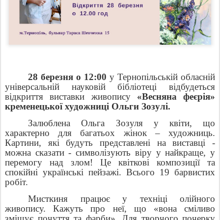
28 березня о 12:00
у Тернопільській обласній
універсальній науковій бібліотеці відбудеться
відкриття виставки живопису
«Весняна феєрія»
кременецької художниці Ольги Зозулі.
Залюблена Ольга Зозуля у квіти, що
характерно для багатьох жінок – художниць.
Картини, які будуть представлені на виставці -
можна сказати - символізують віру у найкраще, у
перемогу над злом! Це квіткові композиції та
спокійні українські пейзажі. Всього 19 барвистих
робіт.
Мисткиня працює у техніці олійного
живопису. Кажуть про неї, що «вона сміливо
змішує почуття та фарби». Для творчого почерку