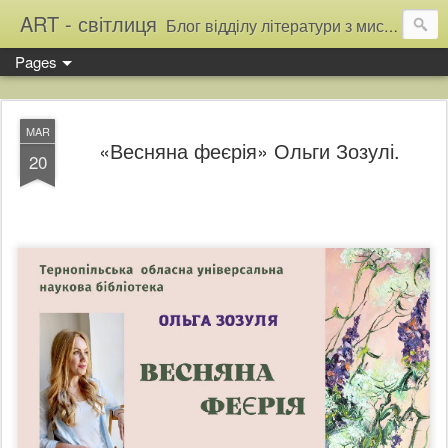
ART - світлиця
Блог відділу літератури з мистецтва Тернопільської обласної універсальної наукової бібліотеки
Pages
MAR
«Весняна феєрія» Ольги Зозулі.
20