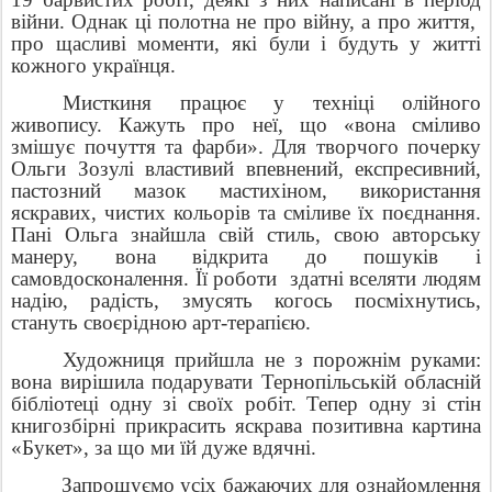
війни. Однак ці полотна не про війну, а про життя,
про щасливі моменти, які були і будуть у житті
кожного українця.
Мисткиня працює у техніці олійного
живопису. Кажуть про неї, що «вона сміливо
змішує почуття та фарби». Для творчого почерку
Ольги Зозулі властивий впевнений, експресивний,
пастозний мазок мастихіном, використання
яскравих, чистих кольорів та сміливе їх поєднання.
Пані Ольга знайшла свій стиль, свою авторську
манеру, вона відкрита до пошуків і
самовдосконалення. Її роботи
здатні вселяти людям
надію, радість, змусять когось посміхнутись,
стануть своєрідною арт-терапією.
Художниця прийшла не з порожнім руками:
вона вирішила подарувати Тернопільській обласній
бібліотеці одну зі своїх робіт. Тепер одну зі стін
книгозбірні прикрасить яскрава позитивна картина
«Букет», за що ми їй дуже вдячні.
Запрошуємо усіх бажаючих для ознайомлення