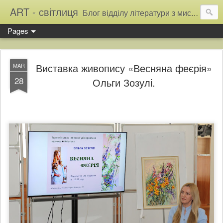
ART - світлиця
Блог відділу літератури з мистецтва Тернопільської обласної універсальної наукової бібліотеки
Pages
Виставка живопису «Весняна феєрія»
MAR
28
Ольги Зозулі.