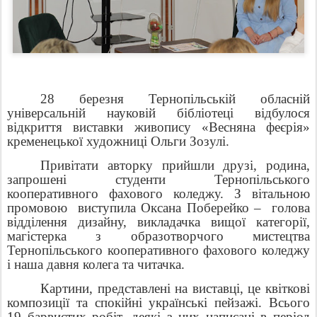
28 березня Тернопільській обласній
універсальній науковій бібліотеці відбулося
відкриття виставки живопису «Весняна феєрія»
кременецької художниці Ольги Зозулі.
Привітати авторку прийшли друзі, родина,
запрошені студенти Тернопільського
кооперативного фахового коледжу. З вітальною
промовою
виступила Оксана Поберейко –
голова
відділення дизайну, викладачка вищої категорії,
магістерка з образотворчого мистецтва
Тернопільського кооперативного фахового коледжу
і наша давня колега та читачка.
Картини, представлені на виставці, це квіткові
композиції та спокійні українські пейзажі. Всього
19 барвистих робіт, деякі з них написані в період