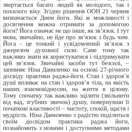
звертається багато людей як молодого, так і
похилого віку. Згідно рішення ООН 21 червня
визначається Днем йоги. Які ж можливості і
досягнення можна отримати за допомогою
йоги? Йога означає не що інше, як зв’язок. І тут
мова, звичайно, не йде про зв’язок з будь чим.
Йога - це тонкий і усвідомлений зв’язок з
джерелом духовної сили. Саме тому так
важливо знати як користуватися і підтримувати
цей зв’язок. Звичайні засоби тут безсилі, –
запевняє Ніна Даниленко на основі 27-річного
досвіду практики раджа-йоги. Стан і здоров’я
душі впливає на стан і здоров’я тіла, на якість
наших взаємовідносин, на життя в цілому.
Тому спочатку так важливо зцілити (звільнити
від вад, згубних звичок) душу, повернувши її
початкові властивості – чистоту, спокій, щастя і
мудрість. Ніна Даниленко з радістю поділиться
своїм досвідом практики раджа йоги,
познайомить з новими і доступними методами