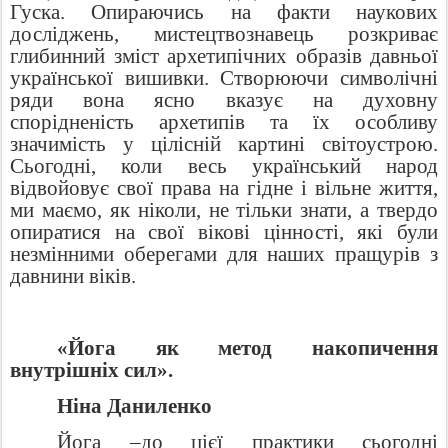
Гуска. Опираючись на факти наукових
досліджень, мистецтвознавець розкриває
глибинний зміст архетипічних образів давньої
української вишивки. Створюючи символічні
ряди вона ясно вказує на духовну
спорідненість архетипів та їх особливу
значимість у цілісній картині світоустрою.
Сьогодні, коли весь український народ
відвойовує свої права на гідне і вільне життя,
ми маємо, як ніколи, не тільки знати, а твердо
опиратися на свої вікові цінності, які були
незмінними оберегами для наших пращурів з
давнини віків.
«Йога як метод накопичення
внутрішніх сил».
Ніна Даниленко
Йога –до цієї практики сьогодні