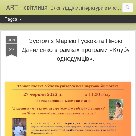
ART - світлиця
Блог відділу літератури з мистецтва Тернопільської обласної універсальної наукової бібліотеки
Pages
Зустріч з Марією Гускоюта Ніною
JUN
Даниленко в рамках програми «Клубу
22
однодумців».