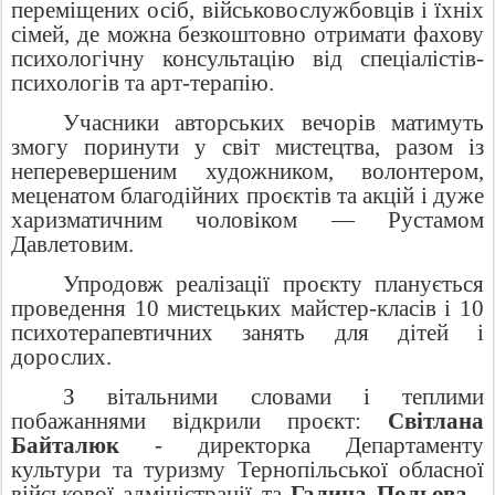
переміщених осіб, військовослужбовців і їхніх
сімей, де можна безкоштовно отримати фахову
психологічну консультацію від спеціалістів-
психологів та арт-терапію.
Учасники авторських вечорів матимуть
змогу поринути у світ мистецтва, разом із
неперевершеним художником, волонтером,
меценатом благодійних проєктів та акцій і дуже
харизматичним чоловіком — Рустамом
Давлетовим.
Упродовж реалізації проєкту планується
проведення 10 мистецьких майстер-класів і 10
психотерапевтичних занять для дітей і
дорослих.
З вітальними словами і теплими
побажаннями відкрили проєкт:
Світлана
Байталюк
- директорка Департаменту
культури та туризму Тернопільської обласної
військової адміністрації та
Галина Польова
-