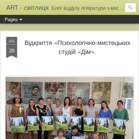
ART - світлиця
Блог відділу літератури з мистецтва Тернопільської обласної універсальної наукової бібліотеки
Pages
Відкриття «Психологічно-мистецьких
JUL
26
студій «Дім».