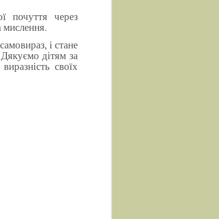
ї почуття через
 мислення.
самовираз, і стане
 Дякуємо дітям за
 виразність своїх