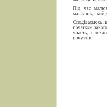
Під час малюв
малюнок, який 
Сподіваємось, щ
початком захопл
участь, і неха
почуттів!