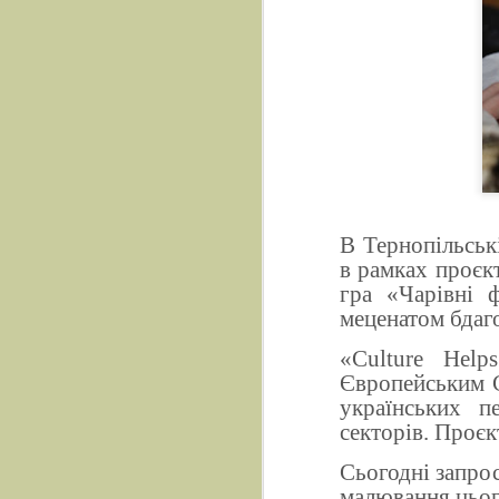
В Тернопільські
в рамках проєк
гра «Чарівні 
меценатом бдаго
«Culture Help
Європейським С
українських п
секторів. Проєк
Сьогодні запрос
малювання цьог