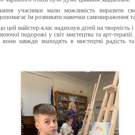
ання учасники мали можливість виразити сво
допомагає їм розвивати навички самовираження та
о цей майстер-клас надихнув дітей на творчість і 
юючої подорожі у світ мистецтва та арт-терапії.
й вони завжди знаходять в мистецтві радість та