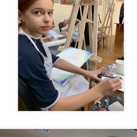
дана Лобура «Гарбузів мій»