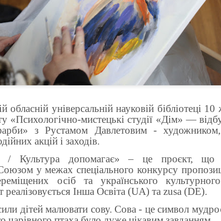
й обласній універсальній науковій бібліотеці 10
ту «Психологічно-мистецькі студії «Дім» — відбу
фарби» з Рустамом Давлетовим - художником,
дійних акцій і заходів.
s / Культура допомагає» – це проєкт, що с
оюзом у межах спеціального конкурсу пропозиц
ереміщених осіб та українського культурног
т реалізовується Інша Освіта (UA) та zusa (DE).
или дітей малювати сову. Сова - це символ мудрос
о чарівного птаха було дуже цікавим завданням.