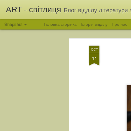
ART - світлиця
Блог відділу літератури 
Snapshot
Головна сторінка
Історія відділу
Про нас
OCT
11
Вітання з Яблучним Спасом
Людина, яка зберегла 