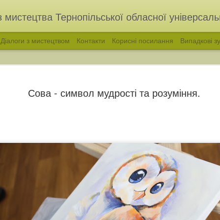
з мистецтва Тернопільської обласної універсальн
Діалоги з мистецтвом
Контакти
Корисні посилання
Випадкові зу
Сова - символ мудрості та розуміння.
голос української народної пісні. Філарет Колесса
«ВІДЛУННЯ ПОКОЛ