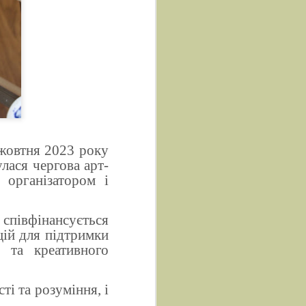
 жовтня 2023 року
лася чергова арт-
 організатором і
півфінансується
ій для підтримки
о та креативного
ті та розуміння, і