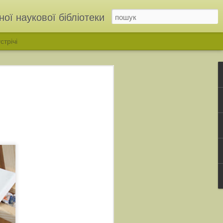
ої наукової бібліотеки
стрічі
ІНЬ»: у бібліотеці відкрили родинну виставку родини Дмітрухів