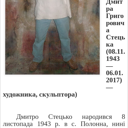
Дмит
ра
Григо
рович
а
Стець
ка
(08.11.
1943
—
06.01.
2017)
—
художника, скульптора)
Дмитро Стецько народився 8
листопада 1943 р. в с. Полонна, нині