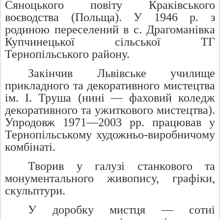
Сяноцького повіту Краківського
воєводства (Польща). У 1946 р. з
родиною переcелений в с. Драгоманівка
Купчинецької сільської ТГ
Тернопільського району.
Закінчив Львівське училище
прикладного та декоративного мистецтва
ім. І. Труша (нині — фаховий коледж
декоративного та ужиткового мистецтва).
Упродовж 1971—2003 рр. працював у
Тернопільському художньо-виробничому
комбінаті.
Творив у галузі станкового та
монументального живопису, графіки,
скульптури.
У доробку мистця — сотні