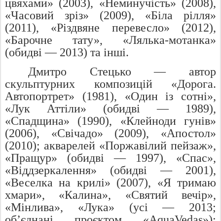
цвяхами» (2003), «Неминучість» (2008),
«Часовий зріз» (2009), «Біла рілля»
(2011), «Різдвяне перевесло» (2012),
«Барочне тату», «Лялька-мотанка»
(обидві — 2013) та інші.
Дмитро Стецько — автор
скульптурних композицій «Дорога.
Автопортрет» (1981), «Один із сотні»,
«Лук Аттіли» (обидві — 1989),
«Спадщина» (1990), «Клейноди гунів»
(2006), «Свічадо» (2009), «Апостол»
(2010); акварелей «Поржавілий пейзаж»,
«Пращур» (обидві — 1997), «Спас»,
«Віддзеркалення» (обидві — 2001),
«Веселка на крилі» (2007), «Я тримаю
хмари», «Калина», «Святий вечір»,
«Мінлива», «Лука» (усі — 2013;
об’єднані проєктом «AquaVedas»);