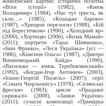
живописних картин: історичні полотна
«Віхи історії» (1982), «Князь
Володимир» (1984), «Нас тут триста, як
скло…» (1985), «Козацьке бароко»
(1987), «Хрещені перелоги» (1988), «Бій
під Берестечком» (1990), «Холодний яр»
(2000), «Хортиця» (2006), «Козак Мамай»
(2011); портрети «Тарас Шевченко»,
«Іван Франко», «Леся Українка» (усі —
1986), «Княгиня Ольга» (1987), «Дмитро
Вишневецький. Байда» (1990),
«Василько — князь Теребовлянський»
(1992), «Богдан-Ігор Антонич» (2003),
«Іоанн-Георгій Пінзель» (2007); серії
«Соната Чюрльонісу» (1978), «Селянські
фрески» (1983); цикли «Прадавні
скрижалі» (2008), «Замки України»
(2011); сучасні композиції «Примірка