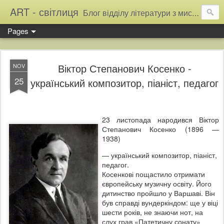
ART - світлиця
Блог відділу літератури з мистецтва Тернопільської обласної універсальної наукової бібліотеки
Pages
Віктор Степанович Косенко -
NOV
25
український композитор, піаніст, педагог
23 листопада народився Віктор
Степанович Косенко (1896 —
1938)
— український композитор, піаніст,
педагог.
Косенкові пощастило отримати
європейську музичну
освіту. Його
дитинство пройшло у Варшаві. Він
був справді вундеркіндом: ще у віці
шести років, не знаючи нот, на
слух грав «Патетичну сонату»