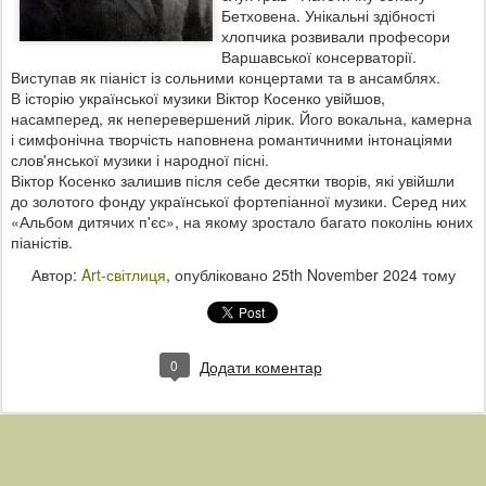
Бетховена. Унікальні здібності
хлопчика розвивали професори
Варшавської консерваторії.
Виступав як піаніст із сольними концертами та в ансамблях.
В історію української музики Віктор Косенко увійшов,
насамперед, як неперевершений лірик. Його вокальна, камерна
і симфонічна творчість наповнена романтичними інтонаціями
слов'янської музики і народної пісні.
Віктор Косенко залишив після себе десятки творів, які увійшли
до золотого фонду української фортепіанної музики. Серед них
«Альбом дитячих п'єс», на якому зростало багато поколінь юних
піаністів.
Автор:
Art-світлиця
, опубліковано
25th November 2024
тому
0
Додати коментар