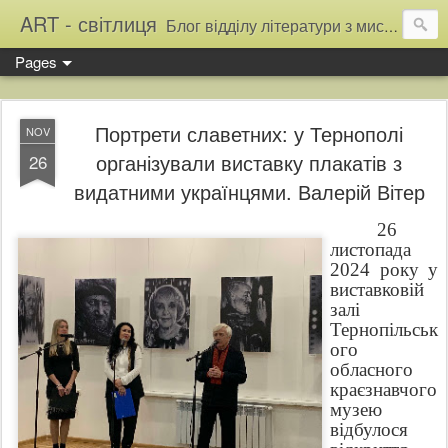
ART - світлиця
Блог відділу літератури з мистецтва Тернопільської обласної універсальної наукової бібліотеки
Pages
Портрети славетних: у Тернополі
NOV
організували виставку плакатів з
26
видатними українцями. Валерій Вітер
26
листопада
2024 року у
виставковій
залі
Тернопільськ
ого
обласного
краєзнавчого
музею
відбулося