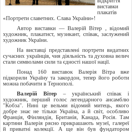
відкриття
виставки
плакатів
«Портрети славетних. Слава України»!
Автор виставки — Валерій Вітер , відомий
художник, плакатист, музикант, співак, заслужений
художник України.
На виставці представлені портрети видатних
сучасних українців, чия діяльність та духовна велич
стали символами сили та єдності нашої нації.
Понад 160 виставок Валерія Вітра вже
підкорили Україну та закордон, тепер його роботи
можна побачити в Тернополі.
Валерій Вітер
– український співак і
художник, перший голос легендарного ансамблю
"Кобза". Нині це вельми відомий митець, якого
добре знає не тільки Україна, а й світ, особливо
Франція, Фінляндія, Британія, Канада, Росія. Там
картини Валерія рясно прикрашають музеї, галереї
й приватні колекції. А ще він був фундатором