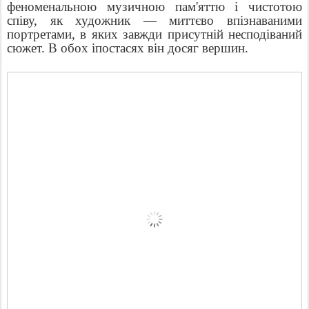
феноменальною музичною пам'яттю і чистотою
співу, як художник — миттєво впізнаваними
портретами, в яких завжди присутній несподіваний
сюжет. В обох іпостасях він досяг вершин.