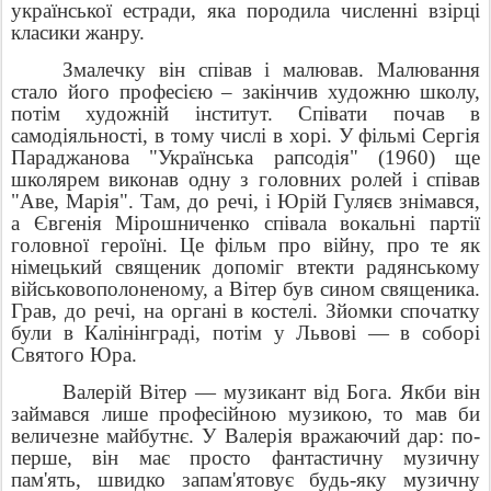
української естради, яка породила численні взірці
класики жанру.
Змалечку він співав і малював. Малювання
стало його професією – закінчив художню школу,
потім художній інститут. Співати почав в
самодіяльності, в тому числі в хорі. У фільмі Сергія
Параджанова "Українська рапсодія" (1960) ще
школярем виконав одну з головних ролей і співав
"Аве, Марія". Там, до речі, і Юрій Гуляєв знімався,
а Євгенія Мірошниченко співала вокальні партії
головної героїні. Це фільм про війну, про те як
німецький священик допоміг втекти радянському
військовополоненому, а Вітер був сином священика.
Грав, до речі, на органі в костелі. Зйомки спочатку
були в Калінінграді, потім у Львові — в соборі
Святого Юра.
Валерій Вітер — музикант від Бога. Якби він
займався лише професійною музикою, то мав би
величезне майбутнє. У Валерія вражаючий дар: по-
перше, він має просто фантастичну музичну
пам'ять, швидко запам'ятовує будь-яку музичну