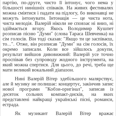
партію, по-друге, чисто її інтонує, чого нема у
більшості нинішніх співаків. На живих фестивалях
можна сміятися і падати на підлогу, бо виконавці не
можуть інтонувати. Інтонація — це чиста нота,
чиста мелодія. Валерій ніколи не сповзає ні вниз, ні
здіймається вгору. Якось Володимир Кушпет
розписав пісню "Думи" (слова Тараса Шевченка) на
сім голосів. Він тоді сказав: "Якщо ти це заспіваєш,
то...". Отже, він розписав "Думи" на сім голосів, їх
окремо записали. Коли все зійшлось докупи,
результат вийшов дивовижний: Валерій усе точно
проспівав без супроводу жодного інструмента, на
який можна спертися. Для цього, до речі, треба ще
мати великий вокальний діапазон.
Нині Валерій Вітер здебільшого малярствує,
але й музику не полишає: концертує, закінчив запис
нової програми "Кобзи-оригінал", записав із
десяток сольних компакт-дисків, на яких
представлені найкращі українські пісні, романси,
естрада.
Як музикант Валерій Вітер вражає