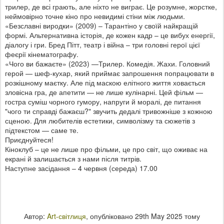
трилер, де всі грають, але ніхто не виграє. Це розумне, жорстке,
неймовірно точне кіно про невидимі стіни між людьми.
«Безславні виродки» (2009) – Тарантіно у своїй найкращій
формі. Альтернативна історія, де кожен кадр – це вибух енергії,
діалогу і гри. Бред Пітт, театр і війна – три головні герої цієї
феєрії кінематографу.
«Чого ви бажаєте» (2023) —Трилер. Комедія. Жахи. Головний
герой — шеф-кухар, який приймає запрошення попрацювати в
розкішному маєтку. Але під маскою елітного життя ховається
зловісна гра, де апетити — не лише кулінарні. Цей фільм —
гостра суміш чорного гумору, напруги й моралі, де питання
"чого ти справді бажаєш?" звучить дедалі тривожніше з кожною
сценою. Для любителів естетики, символізму та сюжетів з
підтекстом — саме те.
Приєднуйтеся!
Кіноклуб – це не лише про фільми, це про світ, що оживає на
екрані й залишається з нами після титрів.
Наступне засідання – 4 червня (середа) 17.00
Автор:
Art-світлиця
, опубліковано
29th May 2025
тому