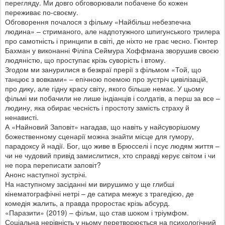
перегляду. Ми довго обговорювали побачене бо кожен
переживає по-своєму.
Обговорення почалося з фільму «Найбільш небезпечна
людина» – стриманого, але надпотужного шпигунського трилера
про самотність і принципи в світі, де ніхто не грає чесно. Гюнтер
Бахман у виконанні Філіпа Сеймура
Хоффмана зворушив своєю
людяністю, що проступає крізь суворість і втому.
Згодом ми занурилися в безкраї прерії з фільмом «Той, що
танцює з вовками» – епічною поемою про зустріч цивілізацій,
про дику, але гідну красу світу, якого більше немає. У цьому
фільмі ми побачили не лише індіанців і солдатів, а перш за все –
людину, яка обирає чесність і простоту замість страху й
ненависті.
А «Найновий Заповіт» нагадав, що навіть у найсуворішому
божественному сценарії можна знайти місце для гумору,
парадоксу й надії. Бог, що живе в Брюсселі і псує людям життя –
чи не чудовий привід замислитися, хто справді керує світом і чи
не пора переписати заповіт?
Анонс наступної зустрічі.
На наступному засіданні ми вирушимо у ще глибші
кінематографічні нетрі – де сатира межує з трагедією, де
комедія жалить, а правда проростає крізь абсурд.
«Паразити» (2019) – фільм, що став шоком і тріумфом.
Соціальна нерівність у ньому перетворюється на психологічний