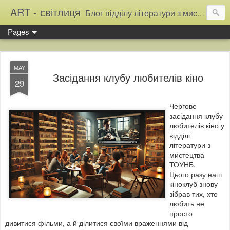
ART - світлиця
Блог відділу літератури з мистецтва Тернопільської обласної універсальної наукової бібліотеки
Pages
MAY
Засідання клубу любителів кіно
29
Чергове
засідання клубу
любителів кіно у
відділі
літератури з
мистецтва
ТОУНБ.
Цього разу наш
кіноклуб знову
зібрав тих, хто
любить не
просто
дивитися фільми, а й ділитися своїми враженнями від