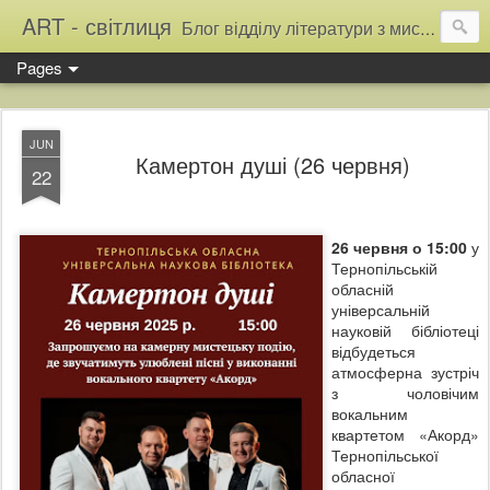
ART - світлиця
Блог відділу літератури з мистецтва Тернопільської обласної універсальної наукової бібліотеки
Pages
JUN
Камертон душі (26 червня)
22
26 червня о 15:00
у
Тернопільській
обласній
універсальній
науковій бібліотеці
відбудеться
атмосферна зустріч
з чоловічим
вокальним
квартетом «Акорд»
Тернопільської
обласної