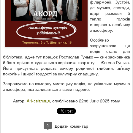
філармонії. Зустріч,
де музика, спогади,
щирі розмови й
тепло голосів
створюють особливу
атмосферу.
Особливо
зворушливою ця
подія стане для
бібліотеки, адже тут працює Ростислав Гунько — син засновника
й багаторічного художнього керівника квартету — Євгена Гунька.
Його присутність додасть вечору родинної глибини, зв’язку
поколінь і щирої гордості за культурну спадщину.
Запрошуємо на камерну мистецьку подію, це унікальна музична
атмосфера, яка залишиться з вами надовго.
Автор:
Art-світлиця
, опубліковано
22nd June 2025
тому
0
Додати коментар