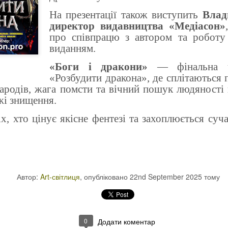
На презентації також виступить
Влад
директор видавництва «Медіасон»
про співпрацю з автором та роботу
виданням.
«Боги і дракони»
— фінальна ча
«Розбудити дракона», де сплітаються п
ародів, жага помсти та вічний пошук людяності н
жі знищення.
х, хто цінує якісне фентезі та захоплюється с
Автор:
Art-світлиця
, опубліковано
22nd September 2025
тому
0
Додати коментар