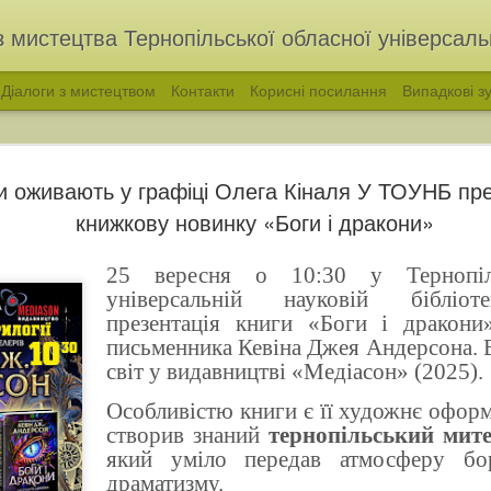
з мистецтва Тернопільської обласної універсальн
Діалоги з мистецтвом
Контакти
Корисні посилання
Випадкові зу
и оживають у графіці Олега Кіналя У ТОУНБ пр
книжкову новинку «Боги і дракони»
25 вересня о 10:30 у Тернопіль
універсальній науковій бібліот
презентація книги «Боги і дракони
письменника Кевіна Джея Андерсона. 
світ у видавництві «Медіасон» (2025).
голос української народної пісні. Філарет Колесса
«ВІДЛУННЯ ПОКОЛ
Особливістю книги є її художнє оформ
створив знаний
тернопільський мит
який уміло передав атмосферу бор
драматизму.