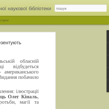
ої наукової бібліотеки
стрічі
езентують
ській обласній
еці відбудеться
» американського
Видання побачило
ІНЬ»: у бібліотеці відкрили родинну виставку родини Дмітрухів
лення: ілюстрації
ець Олег Кіналь
,
отьби, магії та