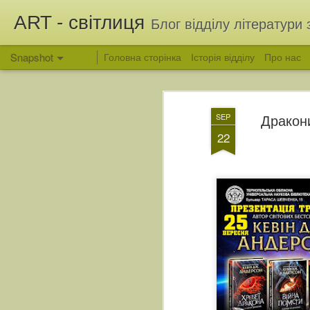
ART - світлиця
Блог відділу літератури 
Snapshot
Головна сторінка
Історія відділу
Про нас
Дракон
SEP
22
Вітання з Яблучним Спасом
Людина, яка зберегла 