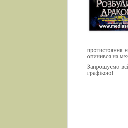
протистояння н
опинився на ме
Запрошуємо всі
графікою!