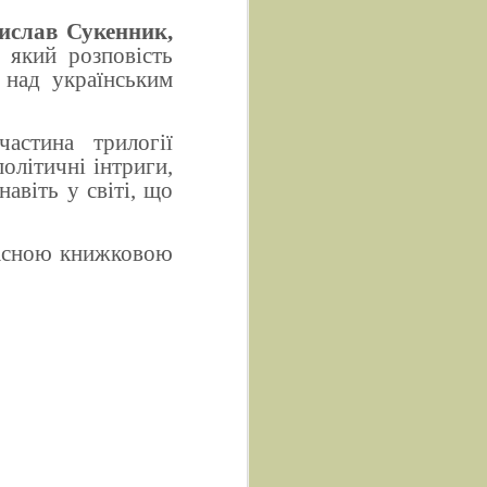
ислав Сукенник,
, який розповість
 над українським
стина трилогії
олітичні інтриги,
авіть у світі, що
учасною книжковою