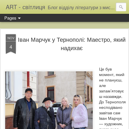
ART - світлиця
Блог відділу літератури з мистецтва Тернопільської обласної універсальної наукової бібліотеки
Pages
Іван Марчук у Тернополі: Маестро, який
NOV
4
надихає
Це був
момент, який
не плануєш,
але
запам’ятовує
ш назавжди.
До Тернополя
несподівано
завітав сам
Іван Марчук
— художник,