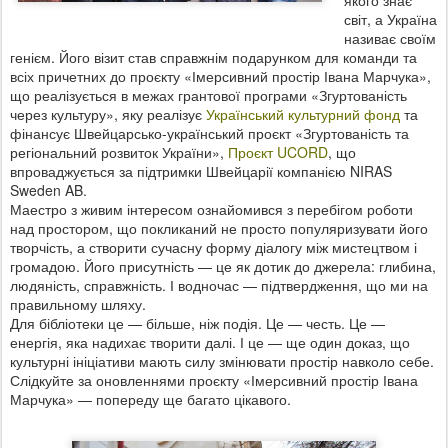
якого знає
світ, а Україна
називає своїм
генієм. Його візит став справжнім подарунком для команди та
всіх причетних до проєкту «Імерсивний простір Івана Марчука»,
що реалізується в межах грантової програми «Згуртованість
через культуру», яку реалізує
Український культурний фонд
та
фінансує Швейцарсько-український проєкт «Згуртованість та
регіональний розвиток України»,
Проєкт UCORD
, що
впроваджується за підтримки Швейцарії компанією NIRAS
Sweden AB.
Маестро з живим інтересом ознайомився з перебігом роботи
над простором, що покликаний не просто популяризувати його
творчість, а створити сучасну форму діалогу між мистецтвом і
громадою. Його присутність — це як дотик до джерела: глибина,
людяність, справжність. І водночас — підтвердження, що ми на
правильному шляху.
Для бібліотеки це — більше, ніж подія. Це — честь. Це —
енергія, яка надихає творити далі. І це — ще один доказ, що
культурні ініціативи мають силу змінювати простір навколо себе.
Слідкуйте за оновленнями проєкту «Імерсивний простір Івана
Марчука» — попереду ще багато цікавого.